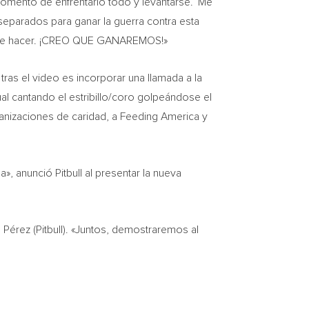
momento de enfrentarlo todo y levantarse.’ Me
parados para ganar la guerra contra esta
a que hacer. ¡CREO QUE GANAREMOS!»
tras el video es incorporar una llamada a la
sual cantando el estribillo/coro golpeándose el
rganizaciones de caridad, a Feeding America y
 anunció Pitbull al presentar la nueva
érez (Pitbull). «Juntos, demostraremos al