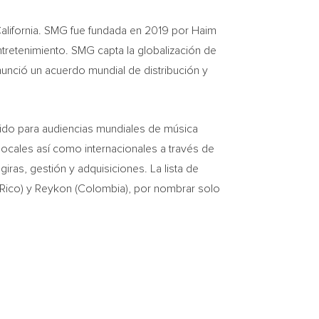
alifornia
. SMG fue fundada en 2019 por
Haim
entretenimiento. SMG capta la globalización de
 anunció un acuerdo mundial de distribución y
nido para audiencias mundiales de música
locales así como internacionales a través de
as, gestión y adquisiciones. La lista de
 Rico
) y Reykon (
Colombia
), por nombrar solo