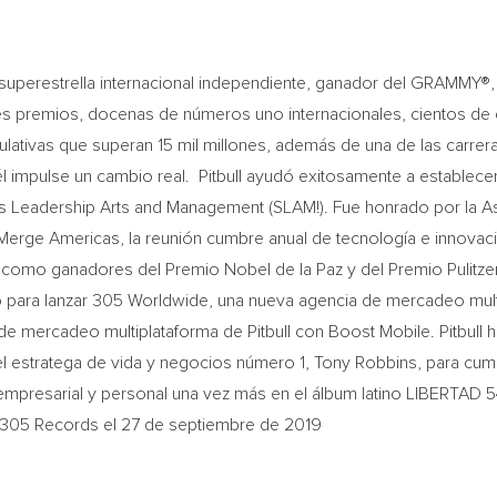
omo superestrella internacional independiente, ganador del GRAMMY
 premios, docenas de números uno internacionales, cientos de ce
lativas que superan 15 mil millones, además de una de las carrera
l impulse un cambio real. Pitbull ayudó exitosamente a establecer
ts Leadership Arts and Management (SLAM!). Fue honrado por la
A
erge Americas, la reunión cumbre anual de tecnología e innovaci
í como ganadores del Premio Nobel de la Paz y del Premio Pulitze
o para lanzar 305 Worldwide, una nueva agencia de mercadeo mult
e mercadeo multiplataforma de Pitbull con Boost Mobile. Pitbull h
el estratega de vida y negocios número 1,
Tony Robbins
, para cu
 empresarial y personal una vez más en el álbum latino LIBERTAD
. 305 Records el 27 de septiembre de 2019