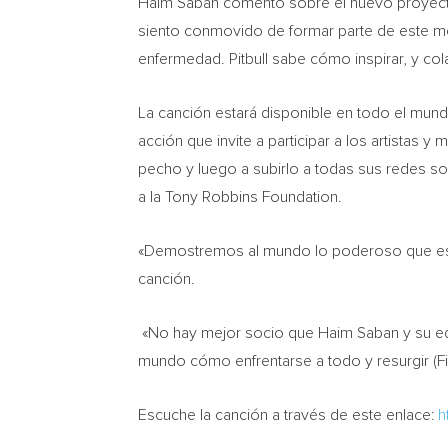
Haim Saban
comentó sobre el nuevo proyecto 
siento conmovido de formar parte de este m
enfermedad. Pitbull sabe cómo inspirar, y c
La canción estará disponible en todo el mundo 
acción que invite a participar a los artistas 
pecho y luego a subirlo a todas sus redes soc
a la Tony Robbins Foundation.
«Demostremos al mundo lo poderoso que es cu
canción.
«No hay mejor socio que
Haim Saban
y su e
mundo cómo enfrentarse a todo y resurgir (Fi
Escuche la canción a través de este enlace:
h