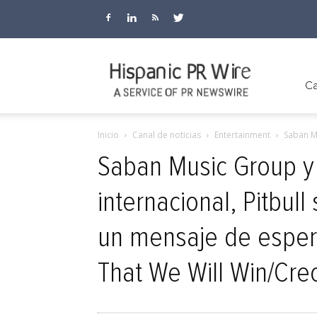
Hispanic
Ca
Inicio
Canal de noticias
Entertainment
Saban Mu
PR
Saban Music Group y 
internacional, Pitbul
Wire
un mensaje de espera
That We Will Win/Cr