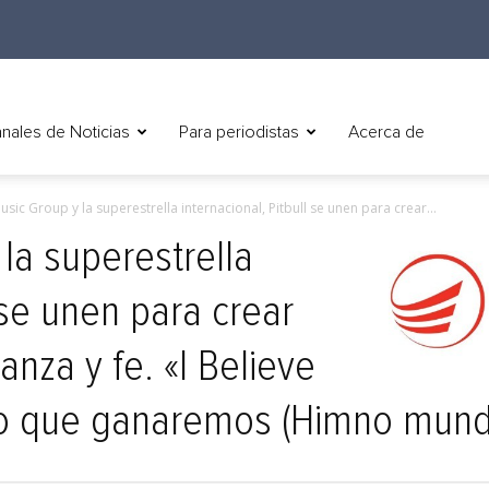
nales de Noticias
Para periodistas
Acerca de
sic Group y la superestrella internacional, Pitbull se unen para crear...
la superestrella
l se unen para crear
nza y fe. «I Believe
eo que ganaremos (Himno mundi