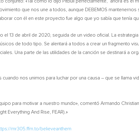
conjunto: «Tal como lo dijo Pitbull perfectamente, ‘ahora es el 
ovimiento que nos une a todos, aunque DEBEMOS mantenernos se
olaborar con él en este proyecto fue algo que yo sabía que tení
el 13 de abril de 2020, seguida de un video oficial. La estrategia 
y músicos de todo tipo. Se alentará a todos a crear un fragmento vi
iales. Una parte de las utilidades de la canción se destinará a o
ando nos unimos para luchar por una causa – que se llama vida»,
quipo para motivar a nuestro mundo», comentó Armando Christian P
ght Everything And Rise, FEAR).»
ttps://mr305.ffm.to/believeanthem