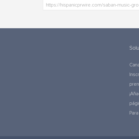
Sol
Cana
Insc
pre
¡Aña
pági
Para