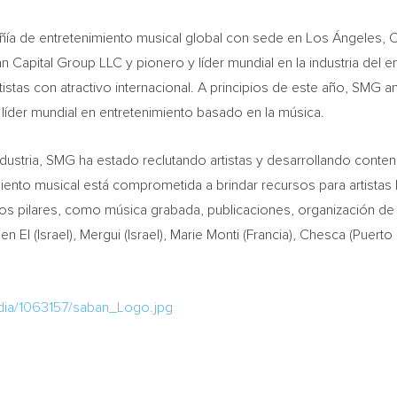
a de entretenimiento musical global con sede en Los Ángeles,
C
n Capital Group LLC y pionero y líder mundial en la industria del 
r artistas con atractivo internacional. A principios de este año, SMG
íder mundial en entretenimiento basado en la música.
ndustria, SMG ha estado reclutando artistas y desarrollando conte
ento musical está comprometida a brindar recursos para artistas 
pilares, como música grabada, publicaciones, organización de gir
en El
(
Israel
), Mergui (
Israel
),
Marie Monti
(Francia), Chesca (
Puerto
dia/1063157/saban_Logo.jpg