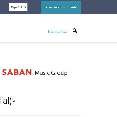
Envíe su comunicado
Búsqueda
al)»