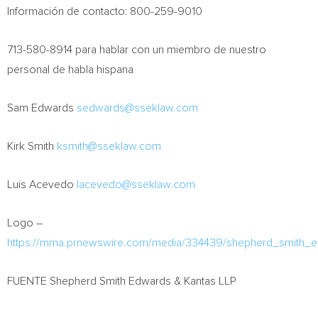
Información de contacto: 800-259-9010
713-580-8914 para hablar con un miembro de nuestro
personal de habla hispana
Sam Edwards
sedwards@sseklaw.com
Kirk Smith
ksmith@sseklaw.com
Luis Acevedo
lacevedo@sseklaw.com
Logo –
https://mma.prnewswire.com/media/334439/shepherd_smith_e
FUENTE Shepherd Smith Edwards & Kantas LLP