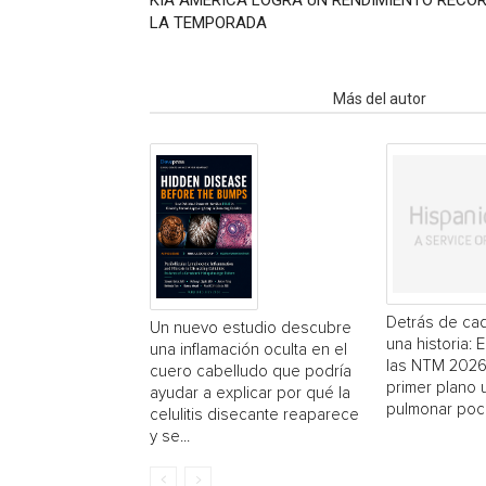
KIA AMERICA LOGRA UN RENDIMIENTO RÉCOR
LA TEMPORADA
Artículo relacionados
Más del autor
Detrás de cad
Un nuevo estudio descubre
una historia: 
una inflamación oculta en el
las NTM 2026
cuero cabelludo que podría
primer plano
ayudar a explicar por qué la
pulmonar poc
celulitis disecante reaparece
y se...