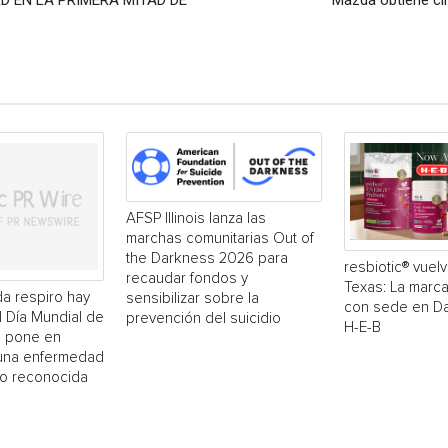
D EN LA PRIMERA MITAD DE
Mazda obtiene c
AFSP Illinois lanza las
marchas comunitarias Out of
the Darkness 2026 para
resbiotic® vuelv
recaudar fondos y
Texas: La marc
a respiro hay
sensibilizar sobre la
con sede en Dal
El Día Mundial de
prevención del suicidio
H-E-B
 pone en
 una enfermedad
o reconocida