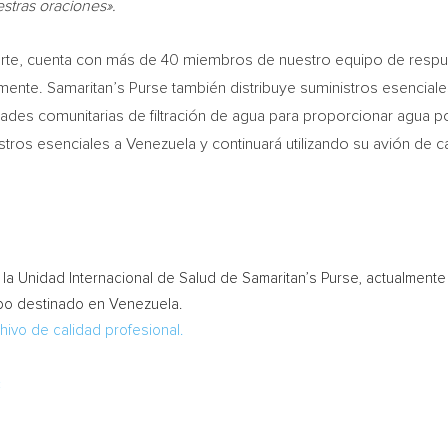
stras oraciones».
orte, cuenta con más de 40 miembros de nuestro equipo de respu
amente. Samaritan’s Purse también distribuye suministros esencial
idades comunitarias de filtración de agua para proporcionar agua po
tros esenciales a Venezuela y continuará utilizando su avión de 
 de la Unidad Internacional de Salud de Samaritan’s Purse, actualment
ipo destinado en Venezuela.
chivo de calidad profesional.
: