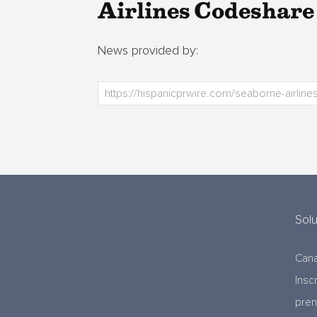
Airlines Codeshare 
News provided by:
Sol
Cana
Insc
pre