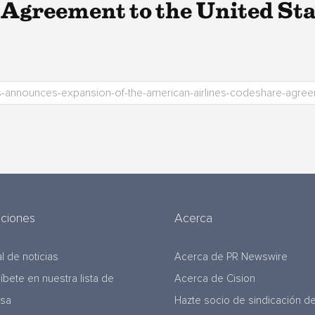
Agreement to the United Sta
uciones
Acerca
l de noticias
Acerca de PR Newswire
ríbete en nuestra lista de
Acerca de Cision
nsa
Hazte socio de sindicación d