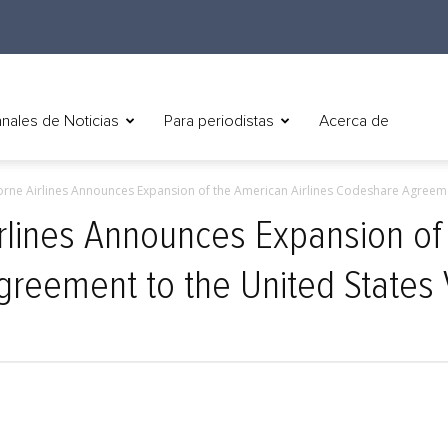
nales de Noticias
Para periodistas
Acerca de
borne Airlines Announces Expansion of the American Airlines Codeshare Agreeme
irlines Announces Expansion of
greement to the United States V