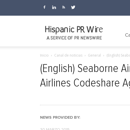
Hispanic
Ca
Inicio
Canal de noticias
General
(English) Sea
PR
(English) Seaborne A
Airlines Codeshare A
Wire
NEWS PROVIDED BY:
30 MARZO 2015