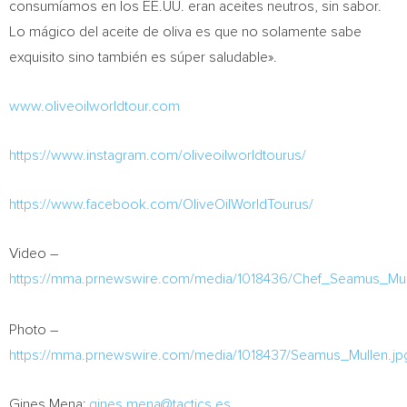
consumíamos en los EE.UU. eran aceites neutros, sin sabor.
Lo mágico del aceite de oliva es que no solamente sabe
exquisito sino también es súper saludable».
www.oliveoilworldtour.com
https://www.instagram.com/oliveoilworldtourus/
https://www.facebook.com/OliveOilWorldTourus/
Video –
https://mma.prnewswire.com/media/1018436/Chef_Seamus_Mu
Photo –
https://mma.prnewswire.com/media/1018437/Seamus_Mullen.jp
Gines Mena
:
gines.mena@tactics.es