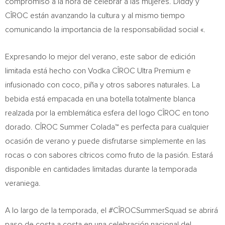
compromiso a la hora de celebrar a las mujeres. Diddy y
CÎROC están avanzando la cultura y al mismo tiempo
comunicando la importancia de la responsabilidad social «.
Expresando lo mejor del verano, este sabor de edición
limitada está hecho con Vodka CÎROC Ultra Premium e
infusionado con coco, piña y otros sabores naturales. La
bebida está empacada en una botella totalmente blanca
realzada por la emblemática esfera del logo CÎROC en tono
dorado. CÎROC Summer Colada™ es perfecta para cualquier
ocasión de verano y puede disfrutarse simplemente en las
rocas o con sabores cítricos como fruto de la pasión. Estará
disponible en cantidades limitadas durante la temporada
veraniega.
A lo largo de la temporada, el #CÎROCSummerSquad se abrirá
paso de costa a costa en una celebración nacional del