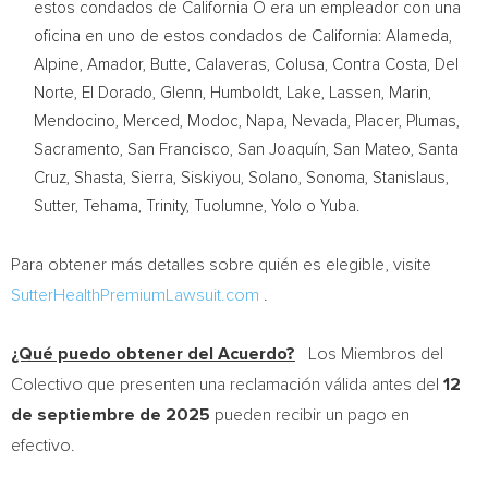
estos condados de California O era un empleador con una
oficina en uno de estos condados de
California
:
Alameda
,
Alpine
,
Amador
,
Butte
,
Calaveras
,
Colusa
,
Contra Costa
,
Del
Norte
,
El Dorado
,
Glenn
,
Humboldt
,
Lake
,
Lassen
,
Marin
,
Mendocino
,
Merced
,
Modoc
,
Napa
,
Nevada
,
Placer
,
Plumas
,
Sacramento
,
San Francisco
, San Joaquín,
San Mateo
,
Santa
Cruz
,
Shasta
,
Sierra
,
Siskiyou
,
Solano
,
Sonoma
,
Stanislaus
,
Sutter
,
Tehama
,
Trinity
,
Tuolumne
,
Yolo
o
Yuba
.
Para obtener más detalles sobre quién es elegible, visite
SutterHealthPremiumLawsuit.com
.
¿Qué puedo obtener del Acuerdo?
Los Miembros del
Colectivo que presenten una reclamación válida antes del
12
de septiembre de 2025
pueden recibir un pago en
efectivo.