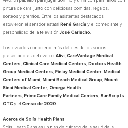
vivo, un pabellón para jugar dominó y un rincón para niños con
pintura de cara, junto con deliciosas comidas, regalos,
sorteos y premios. Entre los asistentes destacados
estuvieron el senador estatal
René García
y el comediante y
personalidad de la televisión
José Carlucho
.
Los invitados conocieron más detalles de los socios
presentadores del evento:
Alivi
,
CareVantage Medical
Centers
,
Clinical Care Medical Centers
,
Doctors Health
Group Medical Centers
,
Finlay Medical Center
,
Medical
Centers of
Miami
,
Miami Beach Medical Group
,
Mount
Sinai Medical Center
,
Omega Health
Partners
,
PrimeCare Family Medical Centers
,
SunScripts
OTC
y el
Censo de 2020
.
Acerca de Solís Health Plans
Solís Health Plans es un plan de cuidado de la salud de la