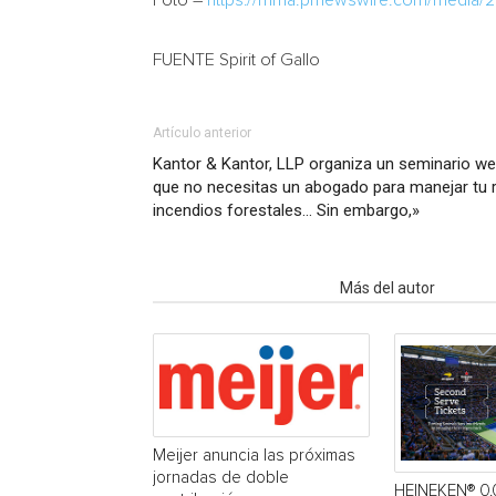
Foto –
https://mma.prnewswire.com/media/
FUENTE Spirit of Gallo
Artículo anterior
Kantor & Kantor, LLP organiza un seminario web
que no necesitas un abogado para manejar tu 
incendios forestales… Sin embargo,»
Artículo relacionados
Más del autor
Meijer anuncia las próximas
jornadas de doble
HEINEKEN® 0.