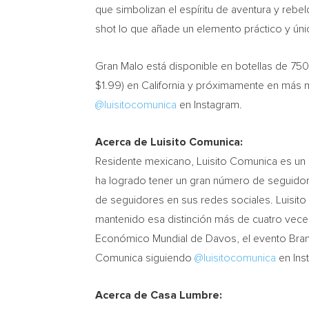
que simbolizan el espíritu de aventura y rebel
shot lo que añade un elemento práctico y únic
Gran Malo está disponible en botellas de 750
$1.99
) en
California
y próximamente en más mer
@luisitocomunica
en Instagram.
Acerca de Luisito Comunica:
Residente mexicano, Luisito Comunica es un c
ha logrado tener un gran número de seguidore
de seguidores en sus redes sociales. Luisi
mantenido esa distinción más de cuatro vece
Económico Mundial de
Davos
, el evento Br
Comunica siguiendo
@luisitocomunica
en Ins
Acerca de Casa Lumbre: