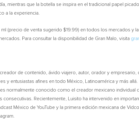
día, mientras que la botella se inspira en el tradicional papel pi
o a la experiencia.
 ml (precio de venta sugerido
$19.99
) en todos los mercados y la
cados. Para consultar la disponibilidad de Gran Malo, visita
gra
reador de contenido, ávido viajero, autor, orador y empresario, q
s y entusiastas afines en todo México, Latinoamérica y más allá. 
to es normalmente conocido como el creador mexicano individual
s consecutivas. Recientemente, Luisito ha intervenido en importa
andcast México de YouTube y la primera edición mexicana de Vidc
tagram.