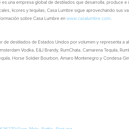
es una empresa global de destilados que desarrolla, produce e 
cales, licores y tequilas, Casa Lumbre sigue aprovechando sus va
información sobre Casa Lumbre en
www.casalumbre.com
.
or de destilados de Estados Unidos por volumen y representa a 
Amsterdam Vodka, E&J Brandy, RumChata, Camarena Tequila, RumH
equila, Horse Soldier Bourbon,
Amaro Montenegro
y Condesa Gin.