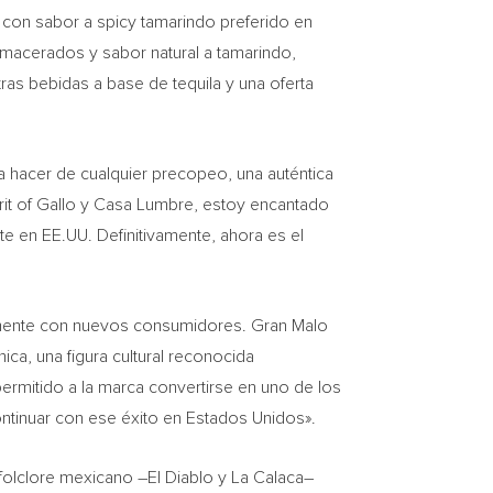
con sabor a spicy tamarindo preferido en
s macerados y sabor natural a tamarindo,
ras bebidas a base de tequila y una oferta
a hacer de cualquier precopeo, una auténtica
rit of Gallo y Casa Lumbre, estoy encantado
e en EE.UU. Definitivamente, ahora es el
camente con nuevos consumidores. Gran Malo
nica, una figura cultural reconocida
ermitido a la marca convertirse en uno de los
tinuar con ese éxito en Estados Unidos».
 folclore mexicano –El Diablo y La Calaca–