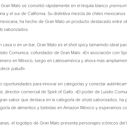
 Gran Malo se convirtió rápidamente en el tequila blanco
premium
na y el sur de
California
. Su distintiva mezcla de chiles mexicano
ra mexicana, ha hecho de Gran Malo un producto destacado entre ot
ts
saborizados.
n casa o en un bar, Gran Malo es el shot spicy tamarindo ideal par
uisito Comunica, cofundador de Gran Malo. «En asociación con Spi
rimero en México, luego en Latinoamérica y ahora más ampliament
ecir ¡salud!»
do oportunidades para innovar en categorías y conectar auténti
st
, director comercial de Spirit of Gallo. «El poder de Luisito Comu
ran sabor que destaca en la categoría de
shots
saborizados, ha p
egoría de alimentos y bebidas en Amazon México y esperamos con
icanas, el logotipo de Gran Malo presenta personajes icónicos del