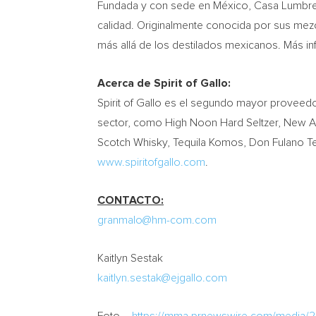
Fundada y con sede en México, Casa Lumbre 
calidad. Originalmente conocida por sus mez
más allá de los destilados mexicanos. Más 
Acerca de Spirit of Gallo:
Spirit of Gallo es el segundo mayor proveed
sector, como High Noon Hard Seltzer, New 
Scotch Whisky,
Tequila Komos
, Don Fulano T
www.spiritofgallo.com
.
CONTACTO:
granmalo@hm-com.com
Kaitlyn Sestak
kaitlyn.sestak@ejgallo.com