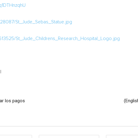
rq1DTHnzqhU
628087/St_Jude_Sebas_Statue.jpg
613525/St_Jude_Childrens_Research_Hospital_Logo.jpg
l
ar los pagos
(Englis