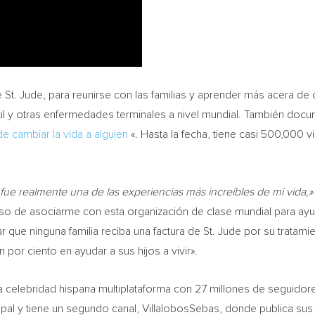
 St. Jude, para reunirse con las familias y aprender más acera de 
antil y otras enfermedades terminales a nivel mundial. También do
e cambiar la vida a alguien
«. Hasta la fecha, tiene casi 500,000 
l fue realmente una de las experiencias más increíbles de mi vida,
oso de asociarme con esta organización de clase mundial para ayu
ue ninguna familia reciba una factura de St. Jude por su tratamie
 por ciento en ayudar a sus hijos a vivir».
a celebridad hispana multiplataforma con 27 millones de seguidore
ipal y tiene un segundo canal, VillalobosSebas, donde publica su