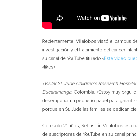
Recientemente, Villalobos visitó el campus de
investigación y el tratamiento del cáncer inf
su canal de YouTube titulado «
Este video pued
«likes».
«Visitar St. Jude Children’s Research Hospita
Bucaramanga
,
Colombia
. «Estoy muy orgull
desempeñar un pequeño papel para garantizar q
porque en St. Jude las familias se dedican cien
Con solo 21 años, Sebastián Villalobos es un
de suscriptores de YouTube en su canal princ