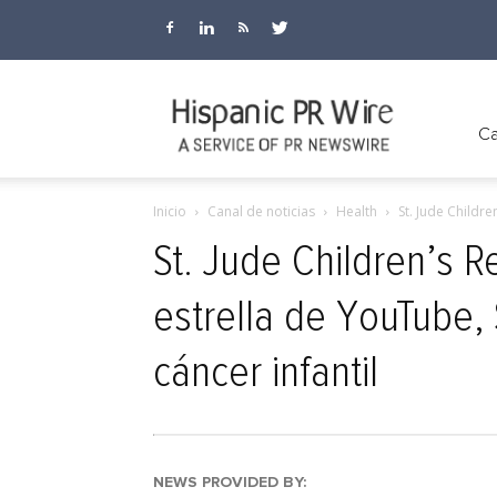
Hispanic
Ca
Inicio
Canal de noticias
Health
St. Jude Childr
PR
St. Jude Children’s 
estrella de YouTube, 
Wire
cáncer infantil
NEWS PROVIDED BY: