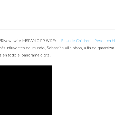
 /PRNewswire-HISPANIC PR WIRE/
–
St. Jude Children’s Research H
s influyentes del mundo, Sebastián Villalobos, a fin de garantizar
s en todo el panorama digital.