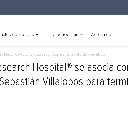
nales de Noticias
Para periodistas
Acerca de
en’s Research Hospital® se asocia con GenZ estrella de YouTube,...
Research Hospital® se asocia c
Sebastián Villalobos para termi