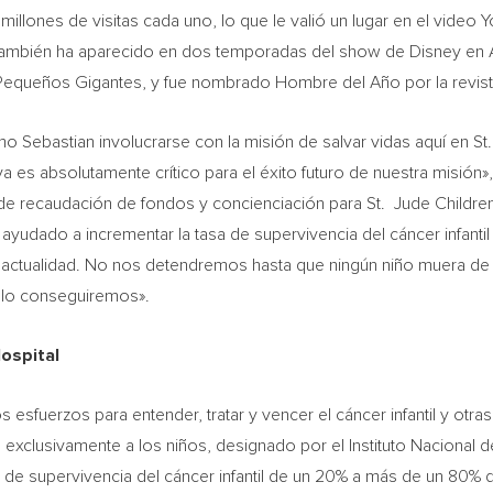
millones de visitas cada uno, lo que le valió un lugar en el vide
También ha aparecido en dos temporadas del show de Disney en
n, Pequeños Gigantes, y fue nombrado Hombre del Año por la revi
 Sebastian involucrarse con la misión de salvar vidas aquí en S
a es absolutamente crítico para el éxito futuro de nuestra misión»,
 de recaudación de fondos y concienciación para St. Jude Children
ayudado a incrementar la tasa de supervivencia del cáncer infantil
la actualidad. No nos detendremos hasta que ningún niño muera de
 lo conseguiremos».
ospital
os esfuerzos para entender, tratar y vencer el cáncer infantil y otr
 exclusivamente a los niños, designado por el Instituto Nacional 
a de supervivencia del cáncer infantil de un 20% a más de un 80%