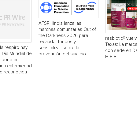
AFSP Illinois lanza las
marchas comunitarias Out of
the Darkness 2026 para
resbiotic® vuelv
recaudar fondos y
Texas: La marc
a respiro hay
sensibilizar sobre la
con sede en Dal
El Día Mundial de
prevención del suicidio
H-E-B
 pone en
 una enfermedad
o reconocida