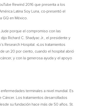
o YouTube Rewind 2016 que presenta a los
 América
Latina Soy Luna
, co-presentó el
sta GQ en México.
t. Jude porque el compromiso con las
 dijo
Richard C. Shadyac Jr.
, el presidente y
’s Research Hospital. «Los tratamientos
 de un 20 por ciento, cuando el hospital abrió
 cáncer, y con la generosa ayuda y el apoyo
as enfermedades terminales a nivel mundial. Es
de Cáncer. Los tratamientos desarrollados
 desde su fundación hace más de 50 años. St.