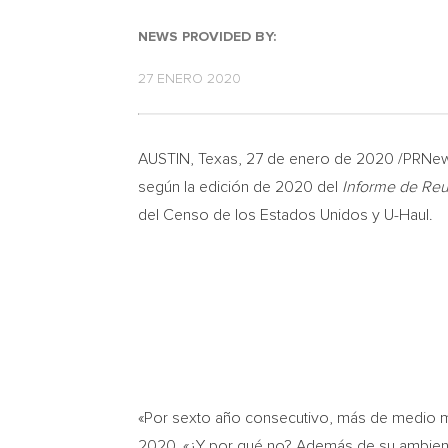
NEWS PROVIDED BY:
27 ENERO 2020
AUSTIN, Texas
, 27 de enero de 2020 /PRNews
según la edición de 2020 del
Informe de Re
del
Censo de
los Estados Unidos y U-Haul.
«Por sexto año consecutivo, más de medio 
2020. «¿Y por qué no? Además de su ambiente