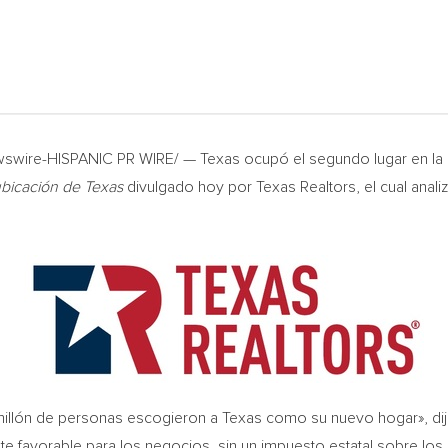
wire-HISPANIC PR WIRE/ — Texas ocupó el segundo lugar en la na
ubicación de
Texas
divulgado hoy por Texas Realtors, el cual anali
millón de personas escogieron a
Texas
como su nuevo hogar», di
 favorable para los negocios, sin un impuesto estatal sobre los