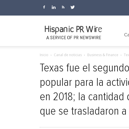
Hispanic
Ca
Inicio
Canal de noticias
Business & Finance
Tex
PR
Texas fue el segund
popular para la activ
Wire
en 2018; la cantidad 
que se trasladaron 