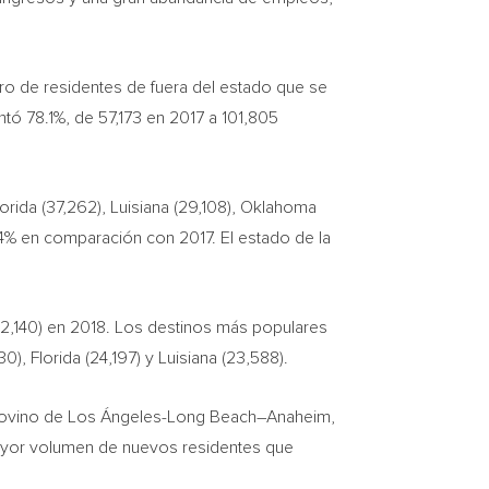
ro de residentes de fuera del estado que se
ó 78.1%, de 57,173 en 2017 a 101,805
lorida
(37,262), Luisiana (29,108),
Oklahoma
% en comparación con 2017. El estado de la
2,140) en 2018. Los destinos más populares
30),
Florida
(24,197) y Luisiana (23,588).
ovino de Los Ángeles-
Long Beach
–
Anaheim
,
yor volumen de nuevos residentes que