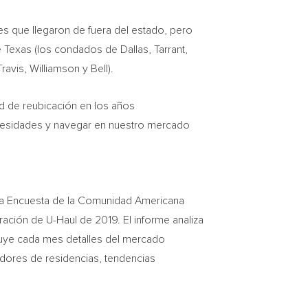
es que llegaron de fuera del estado, pero
e
Texas
(los condados de
Dallas
,
Tarrant
,
Travis
,
Williamson
y
Bell
).
ad de reubicación en los años
ecesidades y navegar en nuestro mercado
la Encuesta de la Comunidad Americana
ación de U-Haul de 2019. El informe analiza
uye cada mes detalles del mercado
edores de residencias, tendencias