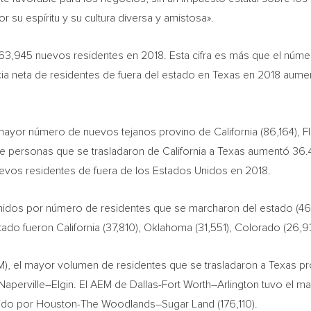
 su espíritu y su cultura diversa y amistosa».
563,945 nuevos residentes en 2018. Esta cifra es más que el núme
cia neta de residentes de fuera del estado en
Texas
en 2018 aument
l mayor número de nuevos tejanos provino de
California
(86,164),
F
de personas que se trasladaron de
California
a
Texas
aumentó 36.4
vos residentes de fuera de los Estados Unidos en 2018.
Unidos por número de residentes que se marcharon del estado (46
stado fueron
California
(37,810),
Oklahoma
(31,551),
Colorado
(26,9
AEM), el mayor volumen de residentes que se trasladaron a
Texas
pr
Naperville
–
Elgin
. El AEM de
Dallas-Fort Worth
–
Arlington
tuvo el ma
uido por Houston-
The Woodlands
–
Sugar Land
(176,110).