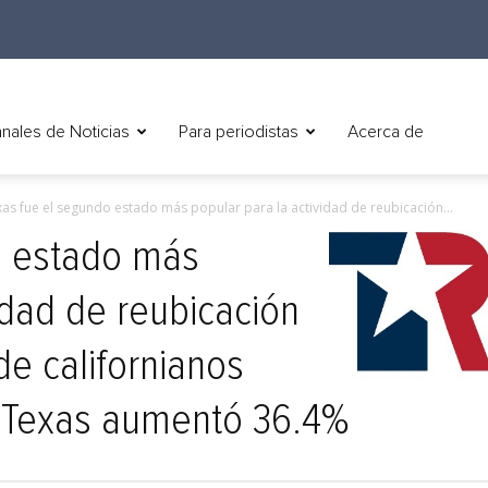
nales de Noticias
Para periodistas
Acerca de
as fue el segundo estado más popular para la actividad de reubicación...
o estado más
idad de reubicación
de californianos
a Texas aumentó 36.4%