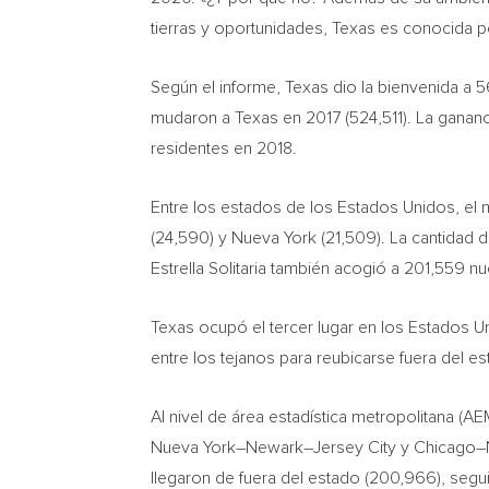
tierras y oportunidades,
Texas
es conocida por
Según el informe,
Texas
dio la bienvenida a 
mudaron a
Texas
en 2017 (524,511). La ganan
residentes en 2018.
Entre los estados de los Estados Unidos, e
(24,590) y
Nueva York
(21,509). La cantidad 
Estrella Solitaria
también acogió a 201,559 nue
Texas
ocupó el tercer lugar en los Estados 
entre los tejanos para reubicarse fuera del e
Al nivel de área estadística metropolitana (
Nueva York
–
Newark
–
Jersey City
y
Chicago
–
llegaron de fuera del estado (200,966), seg