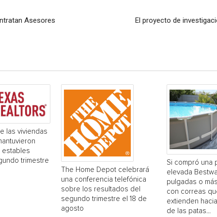
ontratan Asesores
El proyecto de investigac
e las viviendas
mantuvieron
 estables
gundo trimestre
Si compró una 
The Home Depot celebrará
elevada Bestwa
una conferencia telefónica
pulgadas o más
sobre los resultados del
con correas qu
segundo trimestre el 18 de
extienden hacia
agosto
de las patas...