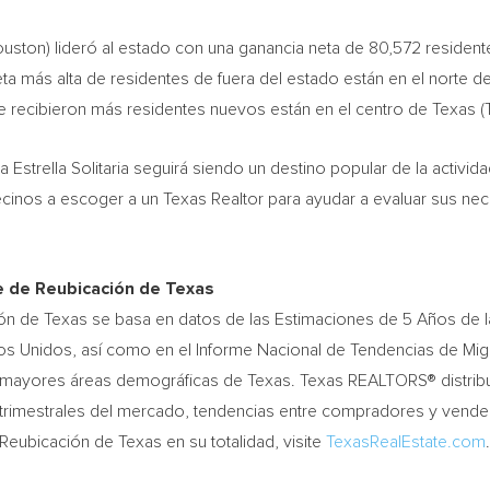
ouston)
lideró al estado con una ganancia neta de 80,572 resident
ta más alta de residentes de fuera del estado están en el norte d
 recibieron más residentes nuevos están en el centro de
Texas
(
la
Estrella Solitaria
seguirá siendo un destino popular de la activid
cinos a escoger a un Texas Realtor para ayudar a evaluar sus n
e de Reubicación de
Texas
ión de
Texas
se basa en datos de las Estimaciones de 5 Años de 
s Unidos, así como en el Informe Nacional de Tendencias de Migr
0 mayores áreas demográficas de
Texas
. Texas REALTORS® distrib
s trimestrales del mercado, tendencias entre compradores y vend
e Reubicación de
Texas
en su totalidad, visite
TexasRealEstate.com
.