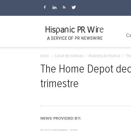
Hispanic
Ca
Inicio
Canal de noticias
Business & Finance
The
PR
The Home Depot decla
trimestre
Wire
NEWS PROVIDED BY:
15 NOVIEMBRE 2018