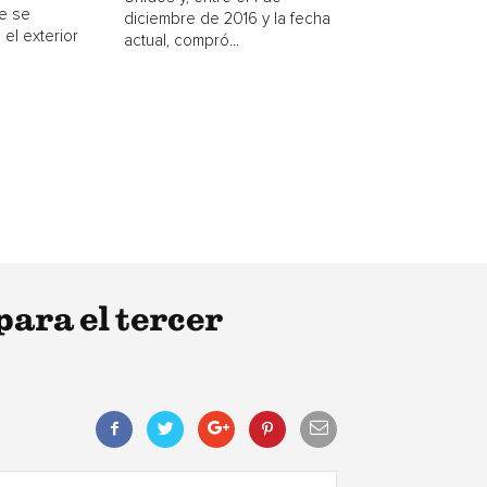
e se
diciembre de 2016 y la fecha
 el exterior
actual, compró...
ara el tercer