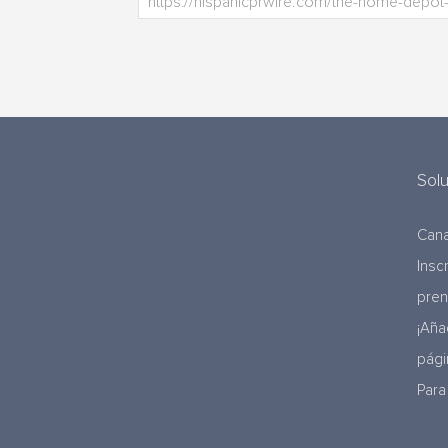
Sol
Cana
Insc
pre
¡Aña
pági
Para