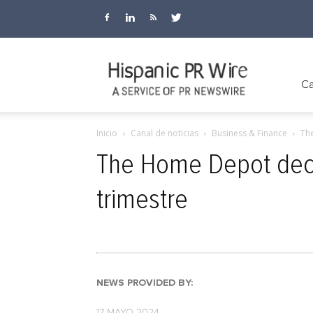
Hispanic
Ca
Inicio
Canal de noticias
Business & Finance
Th
PR
The Home Depot decl
trimestre
Wire
NEWS PROVIDED BY:
17 MAYO 2024