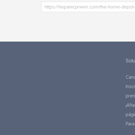
Sol
Cana
Insc
pre
¡Aña
pági
Para