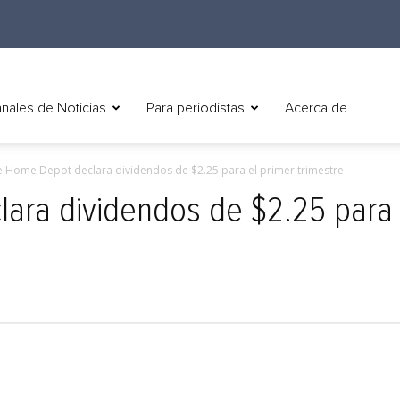
nales de Noticias
Para periodistas
Acerca de
e Home Depot declara dividendos de $2.25 para el primer trimestre
ara dividendos de $2.25 para 