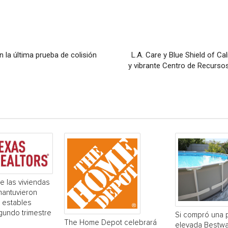
 la última prueba de colisión
L.A. Care y Blue Shield of C
y vibrante Centro de Recurso
e las viviendas
mantuvieron
 estables
gundo trimestre
Si compró una 
The Home Depot celebrará
elevada Bestwa