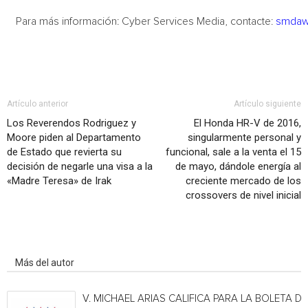
Para más información: Cyber Services Media, contacte:
smdaw
Artículo anterior
Artículo siguiente
Los Reverendos Rodriguez y
El Honda HR-V de 2016,
Moore piden al Departamento
singularmente personal y
de Estado que revierta su
funcional, sale a la venta el 15
decisión de negarle una visa a la
de mayo, dándole energía al
«Madre Teresa» de Irak
creciente mercado de los
crossovers de nivel inicial
Artículo relacionados
Más del autor
V. MICHAEL ARIAS CALIFICA PARA LA BOLETA DE