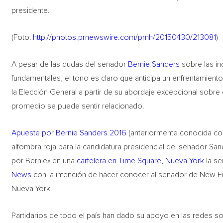
presidente.
(Foto:
http://photos.prnewswire.com/prnh/20150430/213081
)
A pesar de las dudas del senador
Bernie Sanders
sobre las in
fundamentales, el tono es claro que anticipa un enfrentamient
la Elección General a partir de su abordaje excepcional sobre
promedio se puede sentir relacionado.
Apueste por Bernie Sanders 2016
(anteriormente conocida c
alfombra roja para la candidatura presidencial del senador S
por Bernie» en una
cartelera en Time Square, Nueva York
la s
News
con la intención de hacer conocer al senador de New En
Nueva York.
Partidarios de todo el país han dado su apoyo en las redes 