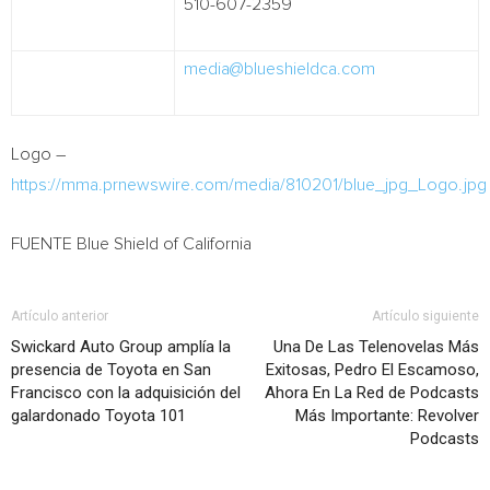
510-607-2359
media@blueshieldca.com
Logo –
https://mma.prnewswire.com/media/810201/blue_jpg_Logo.jpg
FUENTE Blue Shield of
California
Artículo anterior
Artículo siguiente
Swickard Auto Group amplía la
Una De Las Telenovelas Más
presencia de Toyota en San
Exitosas, Pedro El Escamoso,
Francisco con la adquisición del
Ahora En La Red de Podcasts
galardonado Toyota 101
Más Importante: Revolver
Podcasts