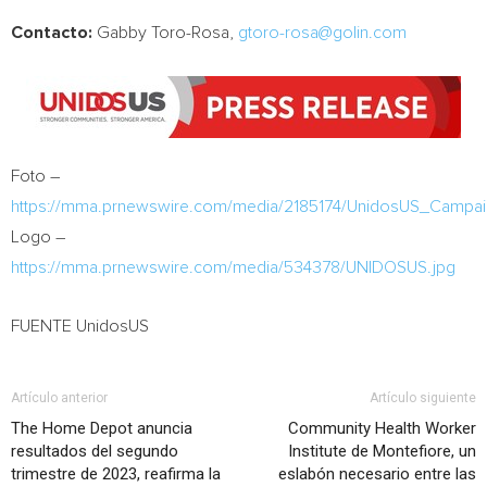
Contacto:
Gabby Toro-Rosa,
gtoro-rosa@golin.com
Foto –
https://mma.prnewswire.com/media/2185174/UnidosUS_Campaig
Logo –
https://mma.prnewswire.com/media/534378/UNIDOSUS.jpg
FUENTE UnidosUS
Artículo anterior
Artículo siguiente
The Home Depot anuncia
Community Health Worker
resultados del segundo
Institute de Montefiore, un
trimestre de 2023, reafirma la
eslabón necesario entre las