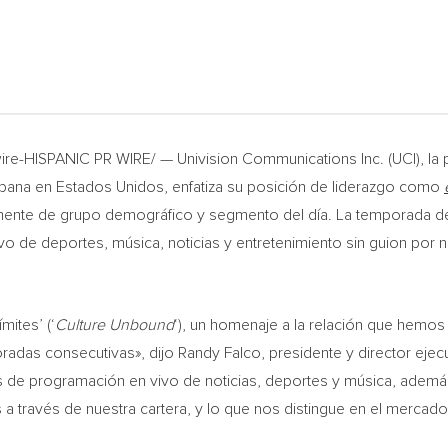
re-HISPANIC PR WIRE/ — Univision Communications Inc. (
UCI
), l
spana en Estados Unidos, enfatiza su posición de liderazgo como
temente de grupo demográfico y segmento del día. La temporada 
 de deportes, música, noticias y entretenimiento sin guion por n
mites’ (‘
Culture Unbound
‘), un homenaje a la relación que hemo
oradas consecutivas», dijo
Randy Falco
, presidente y director eje
s de programación en vivo de noticias, deportes y música, además
a través de nuestra cartera, y lo que nos distingue en el mercado