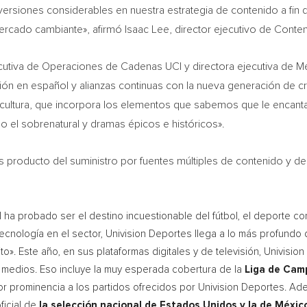
ersiones considerables en nuestra estrategia de contenido a fin
mercado cambiante», afirmó
Isaac Lee
, director ejecutivo de Cont
jecutiva de Operaciones de Cadenas
UCI
y directora ejecutiva de 
isión en español y alianzas continuas con la nueva generación de
cultura, que incorpora los elementos que sabemos que le encantan 
 el sobrenatural y dramas épicos e históricos».
 producto del suministro por fuentes múltiples de contenido y des
I
ha probado ser el destino incuestionable del fútbol, el deporte co
ecnología en el sector, Univision Deportes llega a lo más profundo
». Este año, en sus plataformas digitales y de televisión, Univision
 medios. Eso incluye la muy esperada cobertura de la
Liga de Cam
or prominencia a los partidos ofrecidos por Univision Deportes. Ad
ficial de
la selección nacional de Estados Unidos y la de Méxic