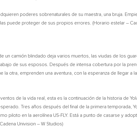
adquieren poderes sobrenaturales de su maestra, una bruja. Empi
as puede proteger de sus propios errores. (Horario estelar – Cad
 un camión blindado deja varios muertos, las viudas de los guard
rabajo de sus esposos. Después de intensa cobertura por la prens
e la otra, emprenden una aventura, con la esperanza de llegar a la
ventos de la vida real, esta es la continuación de la historia de 
sperado. Tres años después del final de la primera temporada, Y
mo piloto en la aerolínea US-FLY. Está a punto de casarse y adopta
– Cadena Univision – W Studios)