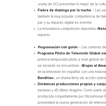
reality
de
UCI
presentan lo mejor de la cult
Fiebre de domingo por la noche
– Las se
también la muy popular competencia de talen
par y su impacto digital es enorme.
La innovadora competición deportiva «
Reto
impacto.
Programación
con guion
– Las carteras d
Programa Piloto de Televisión Global c
primera temporada piloto a nivel global de
se iniciarán se encuentran: «
Brujas al Ama
en la televisión en español, con una histor
Benditas
«, un drama lleno de acción sobre
Dinámicas producciones propias y conju
bestias» y «El último dragón». Como parte de 
producida conjuntamente por StoryHouse Ente
presentará la nueva generación de telenov