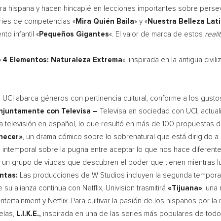
ura hispana y hacen hincapié en lecciones importantes sobre perse
ries de competencias «
Mira Quién Baila
» y «
Nuestra Belleza Lat
to infantil «
Pequeños Gigantes
«. El valor de marca de estos
reali
 4 Elementos: Naturaleza Extrema
«, inspirada en la antigua civ
e
UCI
abarca géneros con pertinencia cultural, conforme a los gusto
onjuntamente con Televisa –
Televisa en sociedad con
UCI
, actua
 la televisión en español, lo que resultó en más de 100 propuestas
necer»
, un drama cómico sobre lo sobrenatural que está dirigido a
ia intemporal sobre la pugna entre aceptar lo que nos hace diferent
 un grupo de viudas que descubren el poder que tienen mientras luc
ntas:
Las producciones de W Studios incluyen la segunda temporada 
su alianza continua con Netflix, Univision trasmitirá
«Tijuana»
, una
rtainment y Netflix. Para cultivar la pasión de los hispanos por la
elas,
L.I.K.E.,
inspirada en una de las series más populares de todos