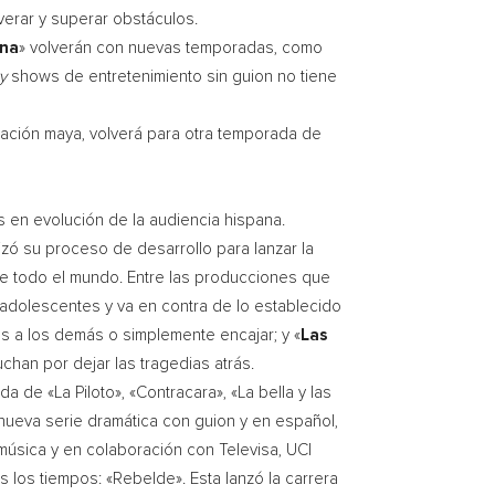
verar y superar obstáculos.
ina
» volverán con nuevas temporadas, como
ty
shows de entretenimiento sin guion no tiene
ilización maya, volverá para otra temporada de
s en evolución de la audiencia hispana.
lizó su proceso de desarrollo para lanzar la
 de todo el mundo. Entre las producciones que
 adolescentes y va en contra de lo establecido
es a los demás o simplemente encajar; y «
Las
han por dejar las tragedias atrás.
de «La Piloto», «Contracara», «La bella y las
 nueva serie dramática con guion y en español,
 música y en colaboración con Televisa,
UCI
 los tiempos: «Rebelde». Esta lanzó la carrera