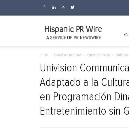
Hispanic
Ca
Inicio
Canal de noticias
Entertainment
Univisio
PR
Univision Communicat
Adaptado a la Cultur
Wire
en Programación Diná
Entretenimiento sin 