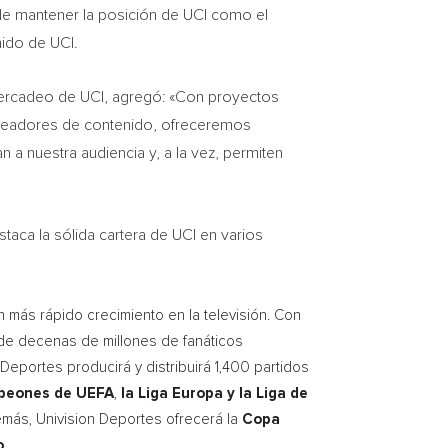
 de mantener la posición de
UCI
como el
enido de
UCI
.
Mercadeo de
UCI
, agregó: «Con proyectos
 creadores de contenido, ofreceremos
a nuestra audiencia y, a la vez, permiten
taca la sólida cartera de
UCI
en varios
n más rápido crecimiento en la televisión. Con
 de decenas de millones de fanáticos
 Deportes producirá y distribuirá 1,400 partidos
peones de UEFA
,
la Liga Europa y la Liga de
emás, Univision Deportes ofrecerá la
Copa
o
.