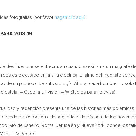
idas fotografías, por favor
hagan clic aquí
.
PARA 2018-19
a de destinos que se entrecruzan cuando asesinan a un magnate d
dos es ejecutado en la silla eléctrica. El alma del magnate se ree
erpo de un profesor de antropología. Ahora, cada hombre no solo t
io estelar – Cadena Univision – W Studios para Televisa)
tualidad y redención presenta una de las historias más polémicas de
 la década de los ochenta, la segunda en la década de los noventa y
ndo: Río de Janeiro,
Roma
, Jerusalén y
Nueva York
, donde los fat
niMás – TV Record)