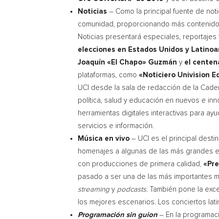
Noticias
–
Como la
principal fuente de not
comunidad, proporcionando más contenido n
Noticias presentará especiales, reportajes
elecciones en Estados Unidos y Latinoa
Joaquín «El Chapo» Guzmán
y
el centen
plataformas, como
«Noticiero Univision Ed
UCI
desde la sala de redacción de la Cadena
política, salud y educación en nuevos e in
herramientas digitales interactivas para 
servicios e información.
Música en vivo
–
UCI
es el principal desti
homenajes a algunas de las más grandes es
con producciones de primera calidad,
«Pre
pasado a ser una de las más importantes ma
streaming
y
podcasts.
También pone la excel
los mejores escenarios. Los conciertos lat
Programación sin guion
– En la programació