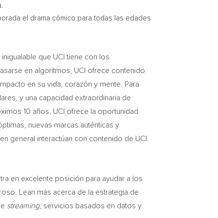
.
mporada el drama cómico para todas las edades
n inigualable que
UCI
tiene con los
basarse en algoritmos,
UCI
ofrece contenido
mpacto en su vida, corazón y mente. Para
lares, y una capacidad extraordinaria de
róximos 10 años,
UCI
ofrece la oportunidad
 óptimas, nuevas marcas auténticas y
en general interactúan con contenido de
UCI
ra en excelente posición para ayudar a los
so. Lean más acerca de la estrategia de
de
streaming
, servicios basados en datos y