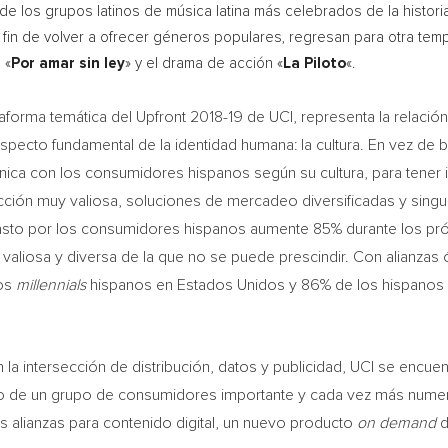
de los grupos latinos de música latina más celebrados de la historia
 fin de volver a ofrecer géneros populares, regresan para otra te
 «
Por amar sin ley
» y el drama de acción «
La
Piloto
«.
lataforma temática del Upfront 2018-19 de
UCI
, representa la relació
pecto fundamental de la identidad humana: la cultura. En vez de 
a con los consumidores hispanos según su cultura, para tener i
acción muy valiosa, soluciones de mercadeo diversificadas y singu
 gasto por los consumidores hispanos aumente 85% durante los p
 valiosa y diversa de la que no se puede prescindir. Con alianzas
los
millennials
hispanos en Estados Unidos y 86% de los hispanos 
 la intersección de distribución, datos y publicidad,
UCI
se encuent
 de un grupo de consumidores importante y cada vez más numero
s alianzas para contenido digital, un nuevo producto
on demand