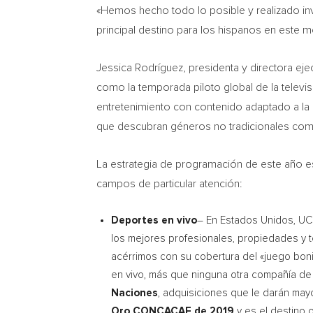
«Hemos hecho todo lo posible y realizado inv
principal destino para los hispanos en este 
Jessica Rodríguez, presidenta y directora e
como la temporada piloto global de la telev
entretenimiento con contenido adaptado a la 
que descubran géneros no tradicionales como
La estrategia de programación de este año es
campos de particular atención:
Deportes en vivo
– En Estados Unidos,
UC
los mejores profesionales, propiedades y t
acérrimos con su cobertura del «juego bonito
en vivo, más que ninguna otra compañía de
Naciones
, adquisiciones que le darán may
Oro CONCACAF de 2019
y es el destino o