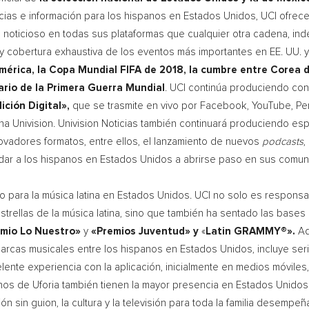
icias e información para los hispanos en Estados Unidos,
UCI
ofrece
oticioso en todas sus plataformas que cualquier otra cadena, inde
 y cobertura exhaustiva de los eventos más importantes en EE. UU. 
mérica, la Copa Mundial FIFA de 2018, la cumbre entre
Corea d
ario de la Primera Guerra Mundial
.
UCI
continúa produciendo cont
ición Digital»,
que se trasmite en vivo por Facebook, YouTube, Per
 Univision. Univision Noticias también continuará produciendo espe
novadores formatos, entre ellos, el lanzamiento de nuevos
podcasts
,
ayudar a los hispanos en Estados Unidos a abrirse paso en sus com
no para la música latina en Estados Unidos.
UCI
no solo es responsabl
trellas de la música latina, sino que también ha sentado las base
mio Lo Nuestro»
y
«Premios Juventud» y
«
Latin GRAMMY®».
Ad
rcas musicales entre los hispanos en Estados Unidos, incluye seri
ente experiencia con la aplicación, inicialmente en medios móviles
inos de Uforia también tienen la mayor presencia en Estados Unidos
n sin guion, la cultura y la televisión para toda la familia desemp