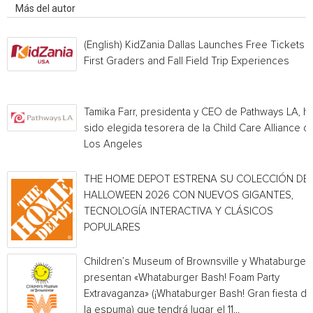
Más del autor
(English) KidZania Dallas Launches Free Tickets f
First Graders and Fall Field Trip Experiences
Tamika Farr, presidenta y CEO de Pathways LA, h
sido elegida tesorera de la Child Care Alliance of
Los Angeles
THE HOME DEPOT ESTRENA SU COLECCIÓN DE
HALLOWEEN 2026 CON NUEVOS GIGANTES,
TECNOLOGÍA INTERACTIVA Y CLÁSICOS
POPULARES
Children’s Museum of Brownsville y Whataburger
presentan «Whataburger Bash! Foam Party
Extravaganza» (¡Whataburger Bash! Gran fiesta de
la espuma) que tendrá lugar el 11...