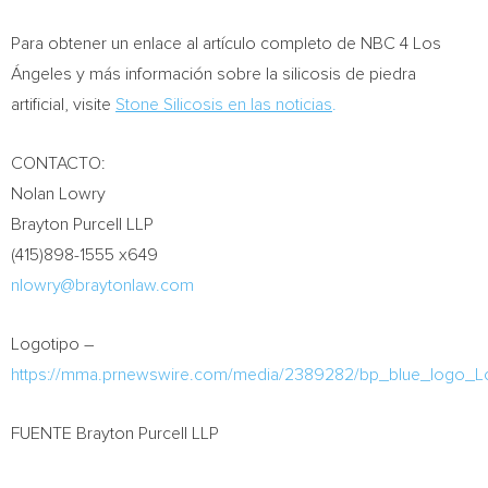
Para obtener un enlace al artículo completo de NBC 4 Los
Ángeles y más información sobre la silicosis de piedra
artificial, visite
Stone Silicosis en las noticias
.
CONTACTO:
Nolan Lowry
Brayton Purcell LLP
(415)898-1555 x649
nlowry@braytonlaw.com
Logotipo –
https://mma.prnewswire.com/media/2389282/bp_blue_logo_L
FUENTE Brayton Purcell LLP