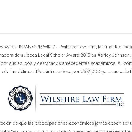
wire-HISPANIC PR WIRE/ — Wilshire Law Firm, la firma dedicada
anadora de su beca Legal Scholar Award 2018 es
Ashley Johnson
,
a por sus sólidos y destacados antecedentes académicos, su comp
 de las víctimas. Recibirá una beca por
US$1,000
para sus estudi
vicción de que las preocupaciones económicas jamás deben ser u
obby Saadian
, socio fundador de Wilshire Law Firm, creó esta be