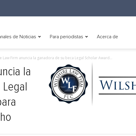
nales de Noticias
Para periodistas
Acerca de
re Law Firm anuncia la ganadora de su beca Legal Scholar Award...
ncia la
 Legal
para
cho