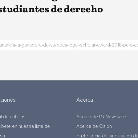
tudiantes de derecho
uciones
Acerca
l de noticias
Acerca de PR Newswire
ríbete en nuestra lista de
Acerca de Cision
nsa
Hazte socio de sindicación d