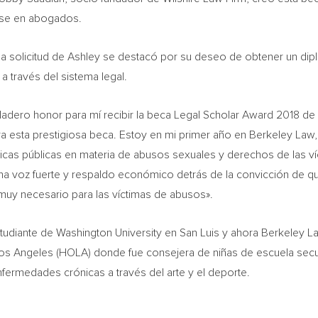
rse en abogados.
a solicitud de Ashley se destacó por su deseo de obtener un dip
a través del sistema legal.
adero honor para mí recibir la beca Legal Scholar Award 2018 de 
ra esta prestigiosa beca. Estoy en mi primer año en Berkeley La
ticas públicas en materia de abusos sexuales y derechos de las v
 voz fuerte y respaldo económico detrás de la convicción de que
muy necesario para las víctimas de abusos».
tudiante de
Washington University
en San Luis y ahora Berkeley L
os Angeles
(HOLA) donde fue consejera de niñas de escuela secu
nfermedades crónicas a través del arte y el deporte.