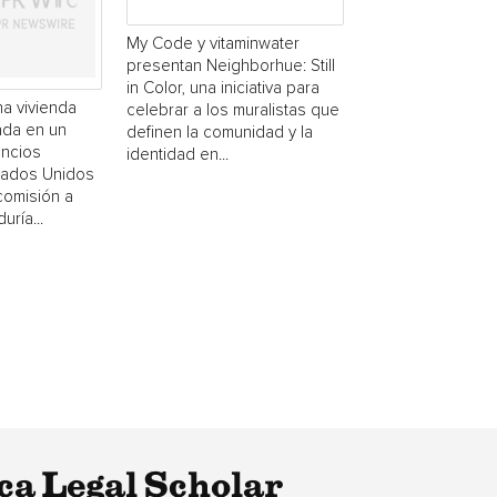
My Code y vitaminwater
presentan Neighborhue: Still
in Color, una iniciativa para
a vivienda
celebrar a los muralistas que
ada en un
definen la comunidad y la
uncios
identidad en...
stados Unidos
comisión a
uría...
ca Legal Scholar