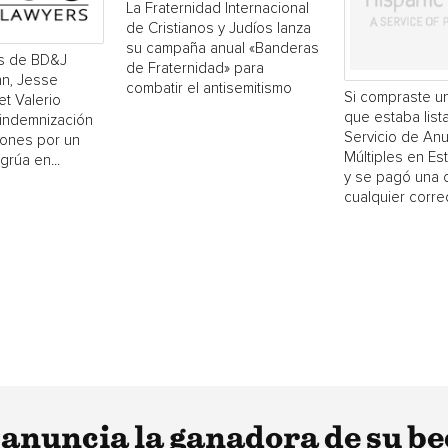
La Fraternidad Internacional
de Cristianos y Judíos lanza
su campaña anual «Banderas
s de BD&J
de Fraternidad» para
n, Jesse
combatir el antisemitismo
Si compraste un
et Valerio
que estaba list
 indemnización
Servicio de An
lones por un
Múltiples en E
grúa en...
y se pagó una 
cualquier corred
anuncia la ganadora de su be