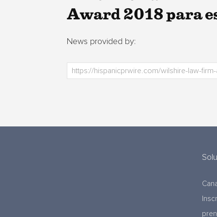
Award 2018 para es
News provided by:
Sol
Cana
Insc
pre