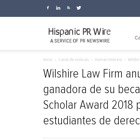
Hispanic
Ca
Inicio
Canal de noticias
Human Interest
Wilshi
PR
Wilshire Law Firm anu
ganadora de su beca
Wire
Scholar Award 2018 
estudiantes de dere