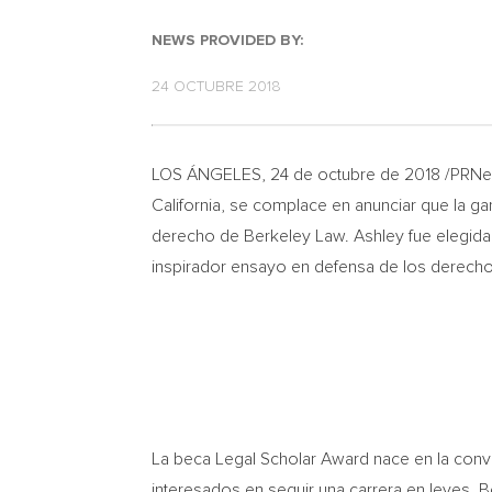
NEWS PROVIDED BY:
24 OCTUBRE 2018
LOS ÁNGELES, 24 de octubre de 2018 /PRNews
California
, se complace en anunciar que la g
derecho de Berkeley Law. Ashley fue elegid
inspirador ensayo en defensa de los derechos
La beca Legal Scholar Award nace en la con
interesados en seguir una carrera en leyes.
B