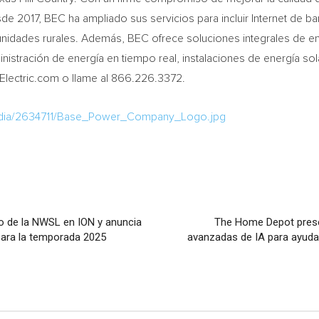
 2017, BEC ha ampliado sus servicios para incluir Internet de ban
unidades rurales. Además, BEC ofrece soluciones integrales de en
istración de energía en tiempo real, instalaciones de energía so
Electric.com o llame al 866.226.3372.
edia/2634711/Base_Power_Company_Logo.jpg
ño de la NWSL en ION y anuncia
The Home Depot prese
para la temporada 2025
avanzadas de IA para ayuda