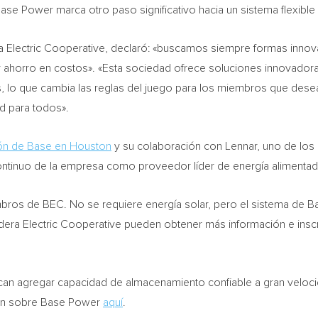
se Power marca otro paso significativo hacia un sistema flexible y
ra Electric Cooperative, declaró: «buscamos siempre formas inno
 ahorro en costos». «Esta sociedad ofrece soluciones innovadora
es, lo que cambia las reglas del juego para los miembros que dese
ed para todos».
ón de Base en
Houston
y su colaboración con Lennar, uno de los 
continuo de la empresa como proveedor líder de energía alimentad
bros de BEC. No se requiere energía solar, pero el sistema de Ba
era Electric Cooperative pueden obtener más información e inscri
an agregar capacidad de almacenamiento confiable a gran velocida
ión sobre Base Power
aquí
.