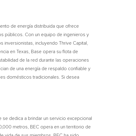
nto de energía distribuida que ofrece
ios públicos. Con un equipo de ingenieros y
nversionistas, incluyendo Thrive Capital,
encia en
Texas
, Base opera su flota de
stabilidad de la red durante las operaciones
ician de una energía de respaldo confiable y
ores domésticos tradicionales. Si desea
se dedica a brindar un servicio excepcional
,000 metros, BEC opera en un territorio de
 de vida de sus miembros, BEC ha sido