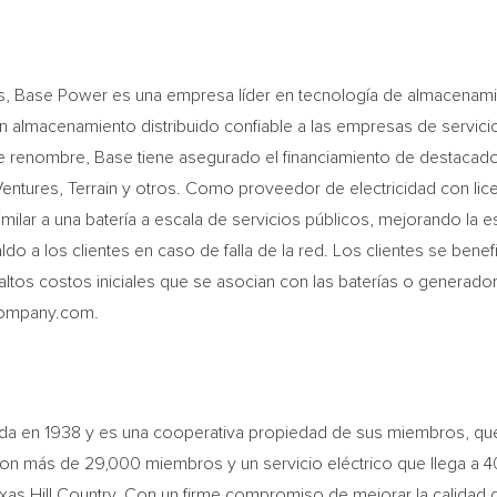
s
, Base Power es una empresa líder en tecnología de almacenamie
y un almacenamiento distribuido confiable a las empresas de servic
nombre, Base tiene asegurado el financiamiento de destacados i
Ventures, Terrain y otros.
Como
proveedor de electricidad con lic
milar a una batería a escala de servicios públicos, mejorando la e
 a los clientes en caso de falla de la red. Los clientes se benef
s altos costos iniciales que se asocian con las baterías o generad
company.com.
ada en 1938 y es una cooperativa propiedad de sus miembros, que 
n más de 29,000 miembros y un servicio eléctrico que llega a 40
exas Hill Country. Con un firme compromiso de mejorar la calidad