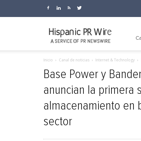
Hispanic
Ca
Inicio
Canal de noticias
Internet & Technology
PR
Base Power y Bandera
anuncian la primera 
Wire
almacenamiento en ba
sector