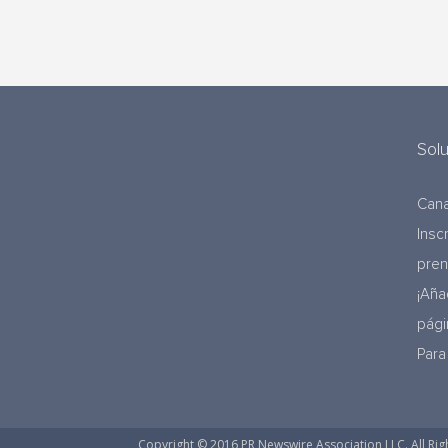
Sol
Cana
Insc
pre
¡Aña
pági
Para
Copyright © 2016 PR Newswire Association LLC. All Rig