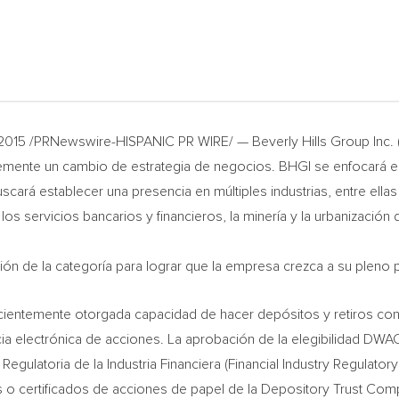
 2015 /PRNewswire-HISPANIC PR WIRE/ — Beverly Hills Group Inc.
emente un cambio de estrategia de negocios. BHGI se enfocará e
ará establecer una presencia en múltiples industrias, entre ellas
, los servicios bancarios y financieros, la minería y la urbanizac
tión de la categoría para lograr que la empresa crezca a su pleno p
recientemente otorgada capacidad de hacer depósitos y retiros con
ncia electrónica de acciones. La aprobación de la elegibilidad DWAC
ad Regulatoria de la Industria Financiera (Financial Industry Regula
es o certificados de acciones de papel de la Depository Trust Co