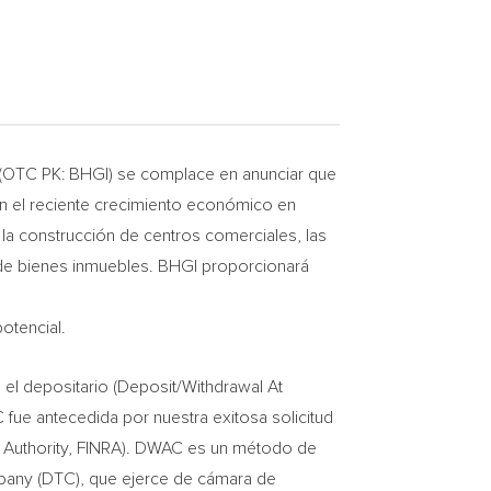
 (OTC PK: BHGI) se complace en anunciar que
n el reciente crecimiento económico en
 la construcción de centros comerciales, las
ión de bienes inmuebles. BHGI proporcionará
otencial.
 el depositario (Deposit/Withdrawal At
 fue antecedida por nuestra exitosa solicitud
tory Authority, FINRA). DWAC es un método de
mpany (DTC), que ejerce de cámara de