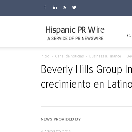
Hispanic
Ca
Inicio
Canal de noticias
Business & Finance
Bev
PR
Beverly Hills Group 
crecimiento en Latin
Wire
NEWS PROVIDED BY:
4 AGOSTO 2015