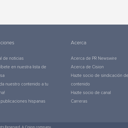
uciones
Acerca
l de noticias
Acerca de PR Newswire
ríbete en nuestra lista de
Acerca de Cision
nsa
Hazte socio de sindicación d
da nuestro contenido a tu
contenido
na!
Hazte socio de canal
 publicaciones hispanas
Carreras
hts Reserved. A Cision company.