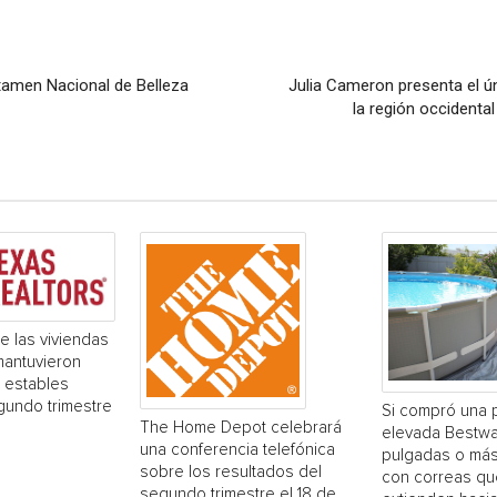
rtamen Nacional de Belleza
Julia Cameron presenta el ún
la región occidenta
e las viviendas
mantuvieron
 estables
gundo trimestre
Si compró una 
The Home Depot celebrará
elevada Bestwa
una conferencia telefónica
pulgadas o más
sobre los resultados del
con correas qu
segundo trimestre el 18 de