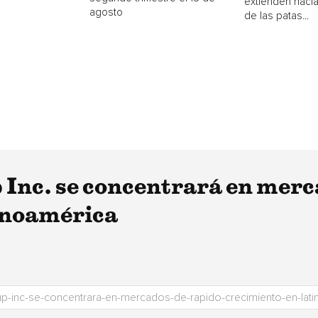
extienden hacia
agosto
de las patas...
 Inc. se concentrará en merc
inoamérica