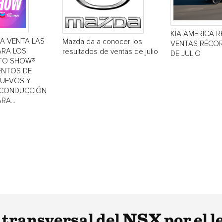
KIA AMERICA R
LA VENTA LAS
Mazda da a conocer los
VENTAS RÉCOR
ARA LOS
resultados de ventas de julio
DE JULIO
TO SHOW®
IENTOS DE
NUEVOS Y
 CONDUCCIÓN
RA...
 transversal del NSX por el l