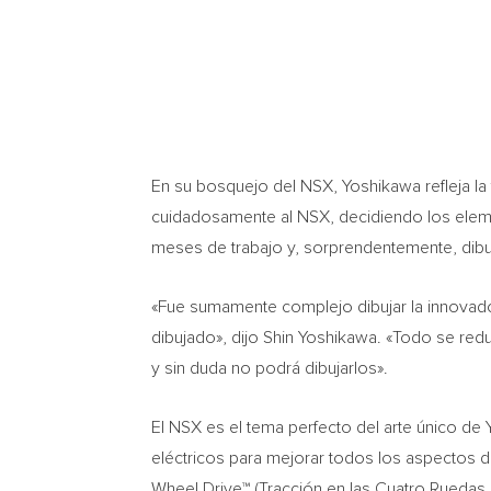
En su bosquejo del NSX, Yoshikawa refleja la
cuidadosamente al NSX, decidiendo los elemen
meses de trabajo y, sorprendentemente, di
«Fue sumamente complejo dibujar la innovado
dibujado», dijo
Shin Yoshikawa
. «Todo se redu
y sin duda no podrá dibujarlos».
El NSX es el tema perfecto del arte único de 
eléctricos para mejorar todos los aspectos d
Wheel Drive™ (Tracción en las
Cuatro Ruedas