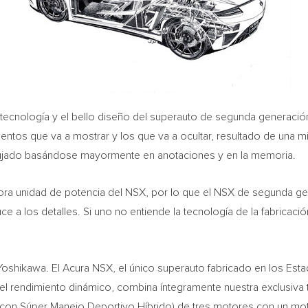
 tecnología y el bello diseño del superauto de segunda generació
tos que va a mostrar y los que va a ocultar, resultado de una mi
bujado basándose mayormente en anotaciones y en la memoria.
ra unidad de potencia del NSX, por lo que el NSX de segunda gene
ce a los detalles. Si uno no entiende la tecnología de la fabricaci
Yoshikawa. El Acura NSX, el único superauto fabricado en los Esta
el rendimiento dinámico, combina íntegramente nuestra exclusiva t
con Súper Manejo Deportivo Híbrido) de tres motores con un mo