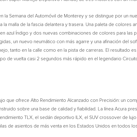
en la Semana del Automóvil de
Monterey
y se distingue por un nuev
ara la malla de la fascia delantera y trasera. Una paleta de colores 
o en azul Índigo y dos nuevas combinaciones de colores para las p
rígidas, un nuevo neumático con más agarre y una afinación del so
jo, tanto en la calle como en la pista de carreras. El resultado 
mpo de vuelta casi 2 segundos más rápido en el legendario Circui
lujo que ofrece Alto Rendimiento Alcanzado con Precisión: un com
struido sobre una base de calidad y fiabilidad. La línea Acura pre
o rendimiento TLX, el sedán deportivo ILX, el SUV crossover de lu
 filas de asientos de más venta en los Estados Unidos en todos lo