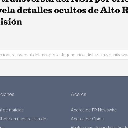
la detalles ocultos de Alto
isión
uciones
Acerca
l de noticias
Acerca de PR Newswire
ríbete en nuestra lista de
Acerca de Cision
nsa
Hazte socio de sindicación d