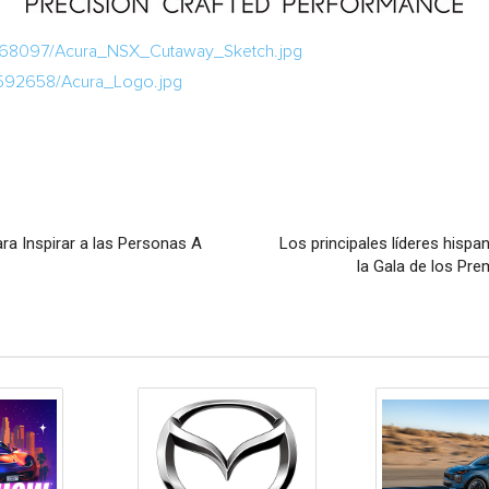
/768097/Acura_NSX_Cutaway_Sketch.jpg
/592658/Acura_Logo.jpg
a Inspirar a las Personas A
Los principales líderes hisp
la Gala de los Pre