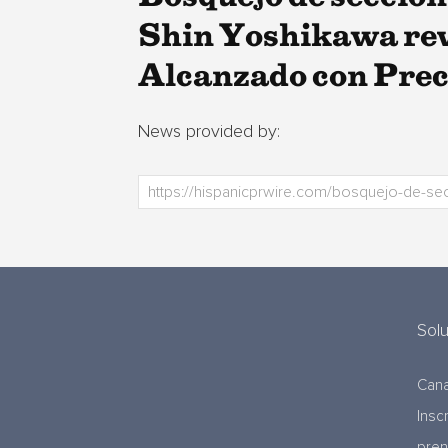
Shin Yoshikawa reve
Alcanzado con Prec
News provided by:
Sol
Cana
Insc
pre