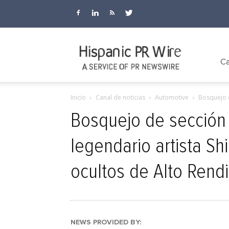
Hispanic
Ca
Inicio
Canal de noticias
Automotive
Bosquejo d
PR
Bosquejo de sección 
legendario artista Sh
Wire
ocultos de Alto Rend
NEWS PROVIDED BY: