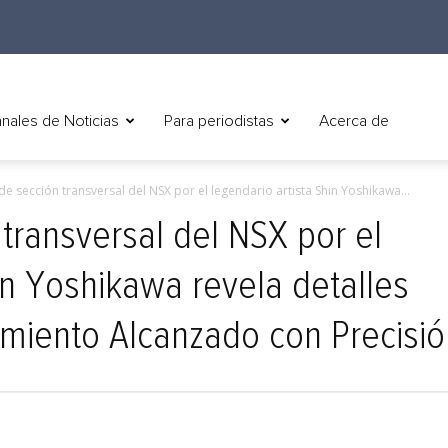
nales de Noticias
Para periodistas
Acerca de
e sección transversal del NSX por el legendario artista Shin Yoshikawa...
transversal del NSX por el
in Yoshikawa revela detalles
imiento Alcanzado con Precisió