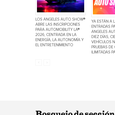
LOS ANGELES AUTO SHOW®
YA ESTÁN A 
ABRE LAS INSCRIPCIONES
ENTRADAS P
PARA AUTOMOBILITY LA®
ANGELES AU
2026, CENTRADA EN LA
DIEZ DÍAS, C
ENERGÍA, LA AUTONOMÍA Y
VEHÍCULOS 
EL ENTRETENIMIENTO
PRUEBAS DE
ILIMITADAS PA
Bosquejo de sección