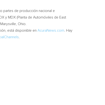
 partes de producción nacional e
 RDX y MDX (Planta de Automóviles de
East
n
Marysville, Ohio
.
ción, está disponible en
AcuraNews.com
. Hay
ialChannels
.