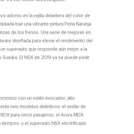
o adorno en la rejilla delantera del color de
ampliada trae una vibrante pintura Perla Naranja
inzas de los frenos. Una serie de mejoras en
ftware diseñada para elevar el rendimiento del
es un superauto que responde aún mejor a la
to Suzuka. El NSX de 2019 ya se puede pedir
promiso con un estilo evocador, alto
senta seis modelos distintivos: el sedán de
jo RDX para cinco pasajeros, el Acura MDX
s tiempos, y el superauto NSX electrificado