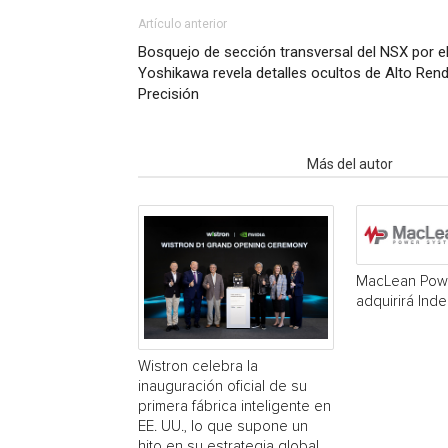
Artículo anterior
Bosquejo de sección transversal del NSX por el 
Yoshikawa revela detalles ocultos de Alto Re
Precisión
Artículo relacionados
Más del autor
MacLean Pow
adquirirá Inde
Wistron celebra la
inauguración oficial de su
primera fábrica inteligente en
EE. UU., lo que supone un
hito en su estrategia global