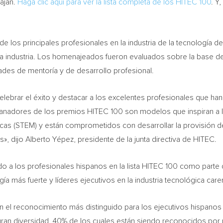
ajan.
Haga clic aquí para ver la lista completa de los HITEC 100
. Y
de los principales profesionales en la industria de la tecnología 
la industria. Los homenajeados fueron evaluados sobre la base d
ades de mentoría y de desarrollo profesional.
elebrar el éxito y destacar a los excelentes profesionales que ha
anadores de los premios HITEC 100 son modelos que inspiran a l
ticas (STEM) y están comprometidos con desarrollar la provisión d
», dijo Alberto Yépez, presidente de la junta directiva de HITEC.
 a los profesionales hispanos en la lista HITEC 100 como parte d
ía más fuerte y líderes ejecutivos en la industria tecnológica care
 el reconocimiento más distinguido para los ejecutivos hispano
gran diversidad, 40% de los cuales están siendo reconocidos por 