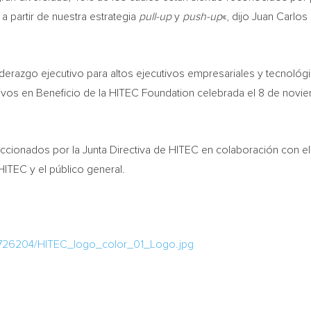
 partir de nuestra estrategia
pull-up
y
push-up
«, dijo
Juan Carlos 
 liderazgo ejecutivo para altos ejecutivos empresariales y tecnoló
vos en Beneficio de la HITEC Foundation celebrada el 8 de novie
eleccionados por la Junta Directiva de HITEC en colaboración con 
TEC y el público general.
/726204/HITEC_logo_color_01_Logo.jpg