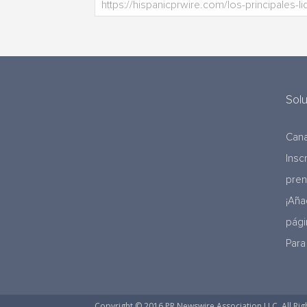
Sol
Cana
Insc
pre
¡Aña
pági
Para
Copyright © 2016 PR Newswire Association LLC. All Rig