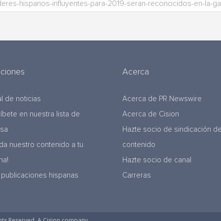
uciones
Acerca
l de noticias
Acerca de PR Newswire
ríbete en nuestra lista de
Acerca de Cision
nsa
Hazte socio de sindicación d
da nuestro contenido a tu
contenido
na!
Hazte socio de canal
 publicaciones hispanas
Carreras
hts Reserved. A Cision company.