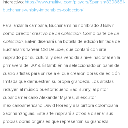
interactivo:
https://www.multivu.com/players/Spanish/8398651-
buchanans-whisky-imparables-coleccion/
Para lanzar la campaña, Buchanan’s ha nombrado J Balvin
como director creativo de
La Colección
. Como parte de
La
Colección
, Balvin diseñará una botella de edición limitada de
Buchanan’s 12-Year-Old DeLuxe, que contará con arte
inspirado por su cultura, y será vendida a nivel nacional en la
primavera del 2019. Él también ha seleccionado un panel de
cuatro artistas para unirse a él que crearon obras de edición
limitada que demuestren su propia grandeza. Los artistas
incluyen al músico puertorriqueño Bad Bunny, al pintor
cubanoamericano
Alexander Mijares
, al escultor
mexicanoamericano
David Flores
y a la pintora colombiana
Sabrina Yanguas
. Este arte inspirará a otros a diseñar sus
propias obras originales que representan su grandeza