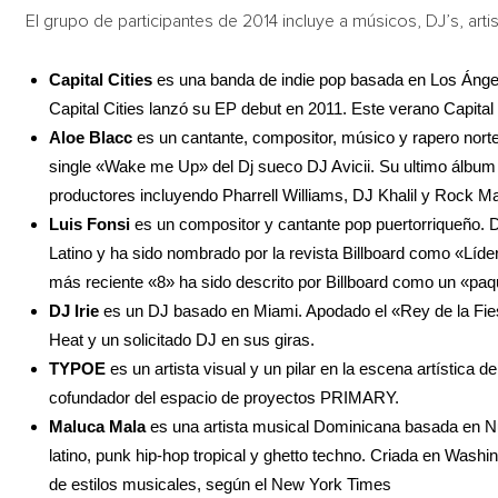
El grupo de participantes de 2014 incluye a músicos, DJ’s, artist
Capital Cities
es una banda de indie pop basada en Los Áng
Capital Cities lanzó su EP debut en 2011. Este verano Capital 
Aloe Blacc
es un cantante, compositor, músico y rapero norte
single «Wake me Up» del Dj sueco DJ Avicii. Su ultimo álbum «
productores incluyendo Pharrell Williams, DJ Khalil y Rock M
Luis Fonsi
es un compositor y cantante pop puertorriqueño
Latino y ha sido nombrado por la revista Billboard como «Lí
más reciente «8» ha sido descrito por Billboard como un «p
DJ Irie
es un DJ basado en Miami. Apodado el «Rey de la Fiesta
Heat y un solicitado DJ en sus giras.
TYPOE
es un artista visual y un pilar en la escena artística 
cofundador del espacio de proyectos PRIMARY.
Maluca Mala
es una artista musical Dominicana basada en 
latino, punk hip-hop tropical y ghetto techno. Criada en Was
de estilos musicales, según el New York Times