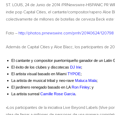
ST. LOUIS, 24 de Junio de 2014 /PRNewswire-HISPANIC PR WIR
indie pop Capital Cities, el cantante/compositor/rapero Aloe Bl
colectivamente de millones de botellas de cerveza Beck este 
Foto –
http://photos.prnewswire.com/prnh/20140624/120798
Además de Capital Cities y Aloe Blacc, los participantes de 20
El cantante y compositor puertorriqueño ganador de un Lati
El éxito de los clubes y discotecas
DJ Irie
;
El artista visual basado en Miami
TYPOE
;
La artista de musical tribal y neo-rave
Maluca Mala
;
El jardinero renegado basado en LA
Ron Finley
; y
La artista surreal
Camille Rose Garcia
.
«Los participantes de la iniciativa Live Beyond Labels (Vive por
idea de llegar a millones de personas de una manera completa