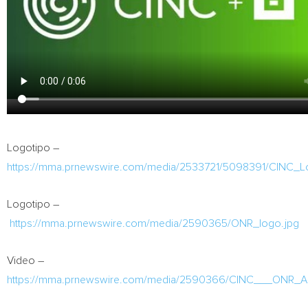
Logotipo –
https://mma.prnewswire.com/media/2533721/5098391/CINC_L
Logotipo –
https://mma.prnewswire.com/media/2590365/ONR_logo.jpg
Video –
https://mma.prnewswire.com/media/2590366/CINC___ONR_Ac