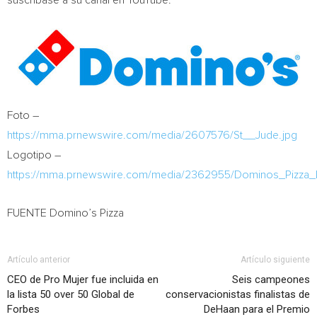
suscríbase a su canal en YouTube.
Foto –
https://mma.prnewswire.com/media/2607576/St__Jude.jpg
Logotipo –
https://mma.prnewswire.com/media/2362955/Dominos_Pizza_
FUENTE Domino’s Pizza
Artículo anterior
Artículo siguiente
CEO de Pro Mujer fue incluida en
Seis campeones
la lista 50 over 50 Global de
conservacionistas finalistas de
Forbes
DeHaan para el Premio