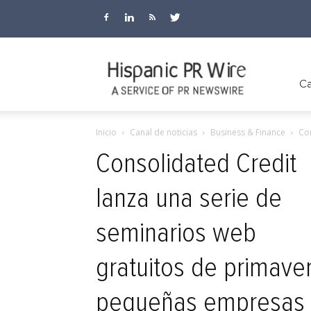
Hispanic
Ca
Inicio
Canal de noticias
Business & Finance
Con
PR
Consolidated Credit
lanza una serie de
Wire
seminarios web
gratuitos de primaver
pequeñas empresas y 