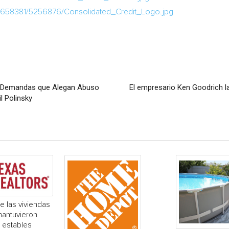
1658381/5256876/Consolidated_Credit_Logo.jpg
e Demandas que Alegan Abuso
El empresario Ken Goodrich l
il Polinsky
e las viviendas
mantuvieron
 estables