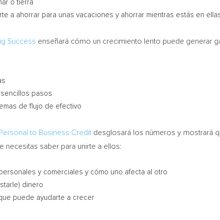
ar o tierra
te a ahorrar para unas vacaciones y ahorrar mientras estás en ella
Big Success
enseñará cómo un crecimiento lento puede generar gan
as
 sencillos pasos
mas de flujo de efectivo
 Personal to Business Credit
desglosará los números y mostrará 
e necesitas saber para unirte a ellos:
 personales y comerciales y cómo uno afecta al otro
starle) dinero
 que puede ayudarte a crecer