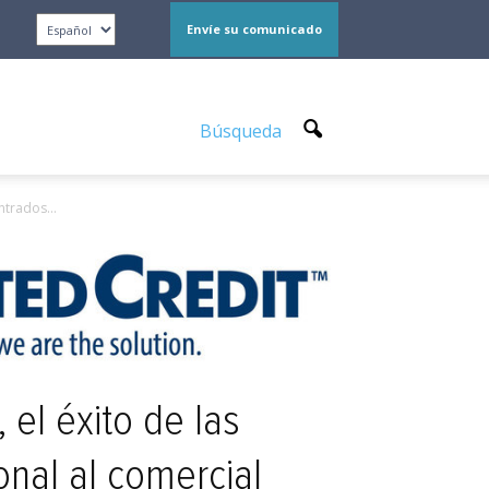
Envíe su comunicado
Búsqueda
trados...
 el éxito de las
onal al comercial