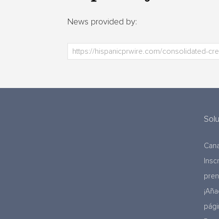
News provided by:
Sol
Cana
Insc
pre
¡Aña
pági