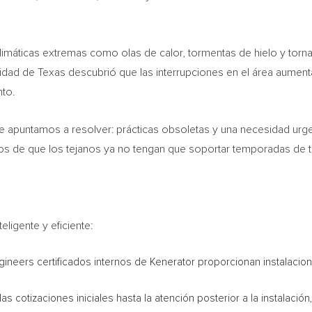
imáticas extremas como olas de calor, tormentas de hielo y tornad
lidad de
Texas
descubrió que las interrupciones en el área aumen
nto.
ue apuntamos a resolver: prácticas obsoletas y una necesidad urge
os de que los tejanos ya no tengan que soportar temporadas de 
ligente y eficiente:
ineers certificados internos de Kenerator proporcionan instalacion
as cotizaciones iniciales hasta la atención posterior a la instalaci