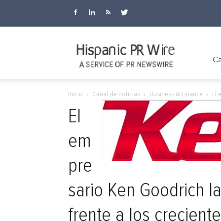
Hispanic
Ca
Inicio
Canal de noticias
Business & Finance
El 
PR
El
em
Wire
pre
sario Ken Goodrich l
frente a los crecient