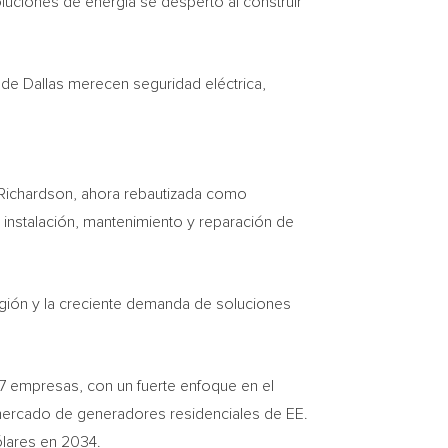
luciones de energía se despertó al construir
s de
Dallas
merecen seguridad eléctrica,
Richardson
, ahora rebautizada como
 instalación, mantenimiento y reparación de
región y la creciente demanda de soluciones
7 empresas, con un fuerte enfoque en el
mercado de generadores residenciales de EE.
ólares en 2034.