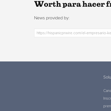
Worth para hacer fr
News provided by:
Sol
Cana
Insc
pre