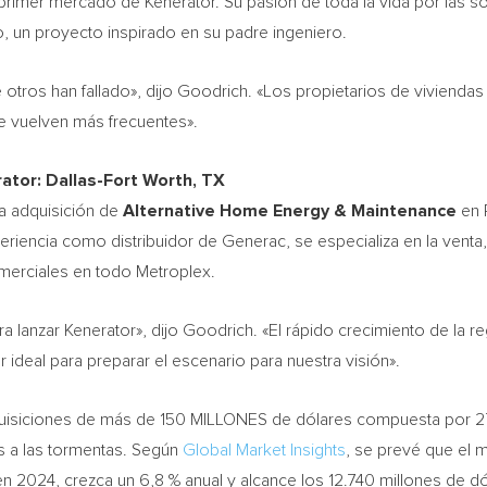
rimer mercado de Kenerator. Su pasión de toda la vida por las so
, un proyecto inspirado en su padre ingeniero.
otros han fallado», dijo Goodrich. «Los propietarios de vivienda
 vuelven más frecuentes».
rator:
Dallas-Fort Worth, TX
la adquisición de
Alternative Home Energy & Maintenance
en
riencia como distribuidor de Generac, se especializa en la venta,
omerciales en todo Metroplex.
 lanzar Kenerator», dijo Goodrich. «El rápido crecimiento de la 
r ideal para preparar el escenario para nuestra visión».
dquisiciones de más de 150 MILLONES de dólares compuesta por 2
s a las tormentas. Según
Global Market Insights
, se prevé que el 
n 2024, crezca un 6,8 % anual y alcance los 12.740 millones de d