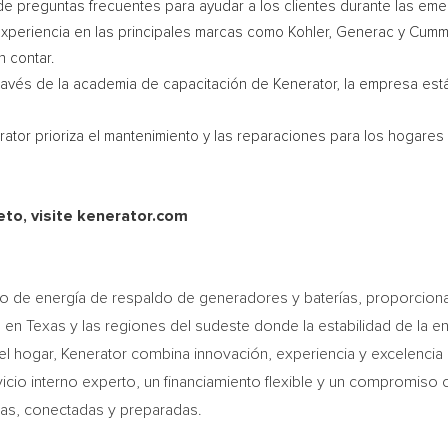
 de preguntas frecuentes para ayudar a los clientes durante las eme
xperiencia en las principales marcas como Kohler, Generac y Cummin
n contar.
ravés de la academia de capacitación de Kenerator, la empresa está 
ator prioriza el mantenimiento y las reparaciones para los hogare
to, visite kenerator.com
do de energía de respaldo de generadores y baterías, proporcion
s en
Texas
y las regiones del sudeste donde la estabilidad de la en
a el hogar, Kenerator combina innovación, experiencia y excelencia 
o interno experto, un financiamiento flexible y un compromiso con
ras, conectadas y preparadas.