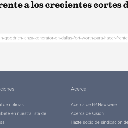
ente a los crecientes cortes 
uciones
Acerca
l de noticias
Acerca de PR Newswire
ríbete en nuestra lista de
Acerca de Cision
nsa
Hazte socio de sindicación d