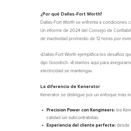
¿Por qué
Dallas-Fort Worth
?
Dallas-Fort Worth
se enfrenta a condiciones cl
Un informe de 2024 del Consejo de Confiabi
de inactividad promedio de 12 horas por eve
«
Dallas-Fort Worth
ejemplifica los desafíos q
dijo Goodrich. «Estamos aquí para asegurarn
electricidad se mantenga».
La diferencia de Kenerator
Kenerator se distingue por un enfoque más inte
Precision Power con Kengineers:
los Keng
calidad sin subcontratistas.
Experiencia del cliente perfecta:
desde l