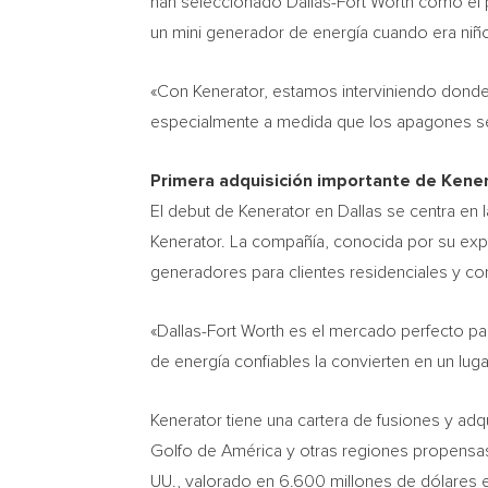
han seleccionado
Dallas-Fort Worth
como el p
un mini generador de energía cuando era niño
«Con Kenerator, estamos interviniendo donde 
especialmente a medida que los apagones se
Primera adquisición importante de Kene
El debut de Kenerator en
Dallas
se centra en 
Kenerator. La compañía, conocida por su expe
generadores para clientes residenciales y c
«
Dallas-Fort Worth
es el mercado perfecto para
de energía confiables la convierten en un luga
Kenerator tiene una cartera de fusiones y a
Golfo de América y otras regiones propensa
UU., valorado en 6.600 millones de dólares e