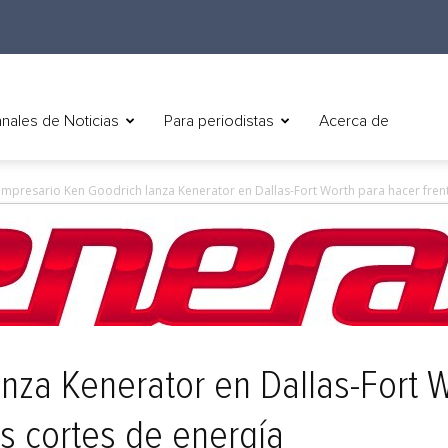
nales de Noticias
Para periodistas
Acerca de
empresario Ken Goodrich lanza Kenerator en Dallas-Fort Worth para hacer frent
anza Kenerator en Dallas-Fort 
es cortes de energía