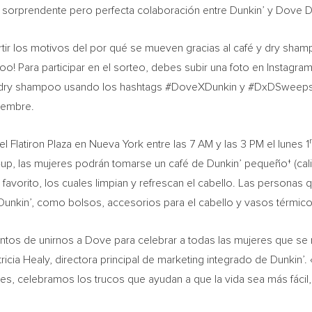
sorprendente pero perfecta colaboración entre Dunkin’ y Dove 
rtir los motivos del por qué se mueven gracias al café y dry sham
o! Para participar en el sorteo, debes subir una foto en Instagra
 y dry shampoo usando los hashtags #DoveXDunkin y #DxDSweepst
viembre.
l Flatiron Plaza en
Nueva York
entre las
7 AM
y las
3 PM
el lunes 1
up, las mujeres podrán tomarse un café de Dunkin’ pequeño† (calien
vorito, los cuales limpian y refrescan el cabello. Las personas 
Dunkin’, como bolsos, accesorios para el cabello y vasos térmico
entos de unirnos a Dove para celebrar a todas las mujeres que se
tricia Healy
, directora principal de marketing integrado de Dunkin
es, celebramos los trucos que ayudan a que la vida sea más fáci