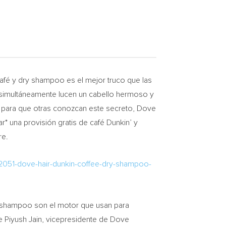
fé y dry shampoo es el mejor truco que las
s simultáneamente lucen un cabello hermoso y
 y para que otras conozcan este secreto, Dove
r* una provisión gratis de café Dunkin’ y
re.
12051-dove-hair-dunkin-coffee-dry-shampoo-
ry shampoo son el motor que usan para
ce
Piyush Jain
, vicepresidente de Dove