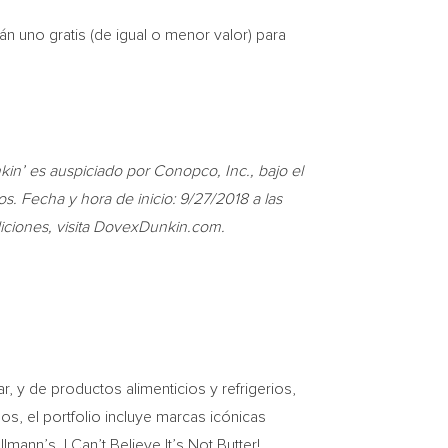
rán uno gratis (de igual o menor valor) para
’ es auspiciado por Conopco, Inc., bajo el
os. Fecha y hora de inicio:
9/27/2018
a las
ndiciones, visita DovexDunkin.com.
r, y de productos alimenticios y refrigerios,
s, el portfolio incluye marcas icónicas
n’s, I Can’t Believe It’s Not Butter!,