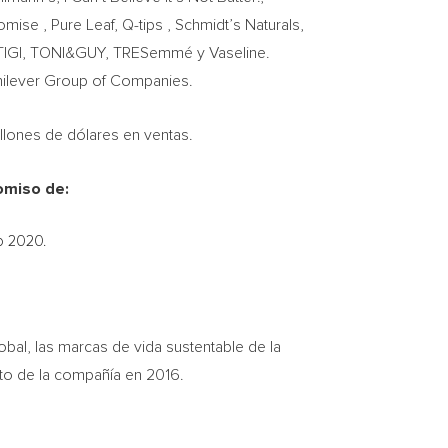
se , Pure Leaf, Q-tips , Schmidt’s Naturals,
O, TIGI, TONI&GUY, TRESemmé y Vaseline.
ilever Group of Companies.
lones de dólares en ventas.
omiso de:
o 2020.
obal, las marcas de vida sustentable de la
to de la compañía en 2016.