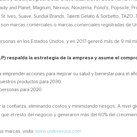
auty and Planet, Magnum, Nexxus, Noxzema, Pond’s, Popsicle, Promi
, St. Ives, Suave, Sundial Brands, Talenti Gelato & Sorbetto, TAZ
on marcas comerciales o marcas comerciales registradas de Un
sonas en los Estados Unidos, y en 2017 generó más de 9 mil mil
SLP) respalda la estrategia de la empresa y asume el compr
a emprender acciones para mejorar su salud y bienestar para el añ
 nuestros productos para 2030.
 personas para 2020.
y la confianza, eliminando costos y minimizando riesgos. A nivel gl
que el resto del negocio y generaron más del 60% del crecimien
s marcas, visita:
www.unileverusa.com