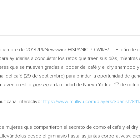
eptiembre de 2018 /PRNewswire-HISPANIC PR WIRE/ — El dúo de ca
ra ayudarlas a conquistar los retos que traen sus días, mientra
mujeres que se mueven gracias al poder del café y el dry shampoo
nal del café (29 de septiembre) para brindar la oportunidad de gana
ro
n evento estilo
pop-up
en la ciudad de
Nueva York
el 1
de octub
ticanal interactivo:
https://www.multivu.com/players/Spanish/84
s de mujeres que compartieron el secreto de como el café y el d
…llevándolas desde el gimnasio hasta las juntas corporativas», di