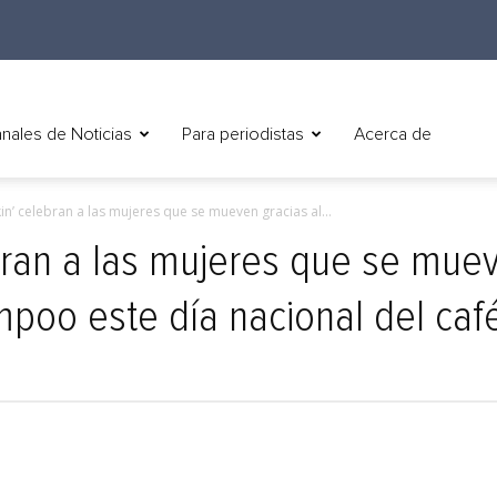
nales de Noticias
Para periodistas
Acerca de
n’ celebran a las mujeres que se mueven gracias al...
ran a las mujeres que se muev
mpoo este día nacional del caf