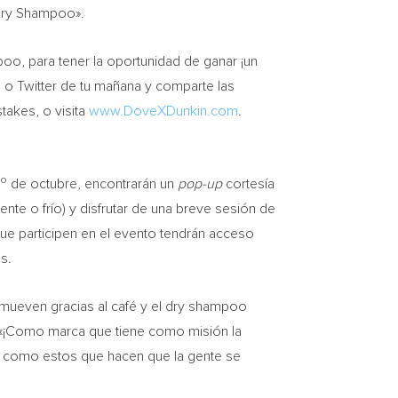
Dry Shampoo».
poo, para tener la oportunidad de ganar ¡un
m o Twitter de tu mañana y comparte las
akes, o visita
www.DoveXDunkin.com
.
ro
de octubre, encontrarán un
pop-up
cortesía
te o frío) y disfrutar de una breve sesión de
que participen en el evento tendrán acceso
s.
 mueven gracias al café y el dry shampoo
’. «¡Como marca que tiene como misión la
l, como estos que hacen que la gente se