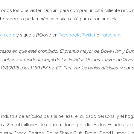
 todos los que visiten Dunkin’ para comprar un café caliente recibi
boradores que también necesitan café para afrontar el día.
in.com
y sigue a @Dove en
Facebook
,
Twitter
e
Instagram
.
os en que esté prohibido. El premio mayor de Dove Hair y Dunkin
, debes ser residente legal de los Estados Unidos, mayor de 18 añ
:
11/8/2018
a las
11:59 PM
hs. ET. Para ver las reglas oficiales y co
ndustria de artículos para la belleza, el cuidado personal y el hoga
 a 2.5 mil millones de consumidores por día. En los Estados Unido
untry Crock, Degree, Dollar Shave Club, Dove, Good Humor, Hellman