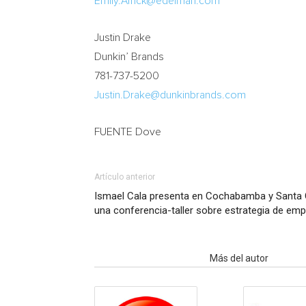
Emily.Africk@edelman.com
Justin Drake
Dunkin’ Brands
781-737-5200
Justin.Drake@dunkinbrands.com
FUENTE Dove
Artículo anterior
Ismael Cala presenta en Cochabamba y Santa C
una conferencia-taller sobre estrategia de em
Artículo relacionados
Más del autor