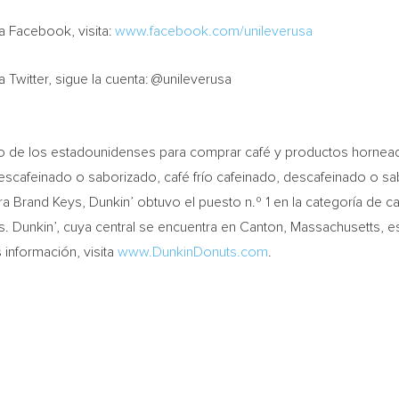
a Facebook, visita:
www.facebook.com/unileverusa
 Twitter, sigue la cuenta: @unileverusa
do de los estadounidenses para comprar café y productos horneados
escafeinado o saborizado, café frío cafeinado, descafeinado o sab
ora
Brand Keys
, Dunkin’ obtuvo el puesto n.º 1 en la categoría de
. Dunkin’, cuya central se encuentra en
Canton, Massachusetts
, e
información, visita
www.DunkinDonuts.com
.