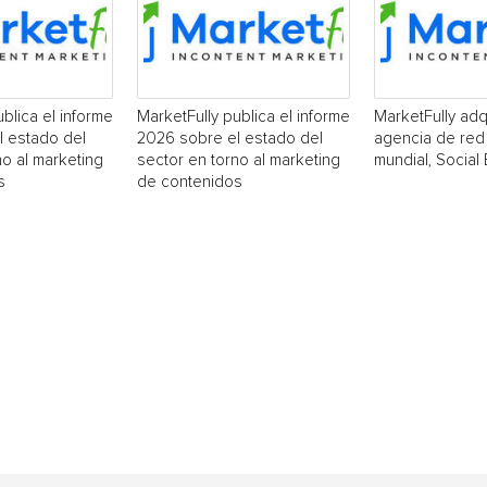
blica el informe
MarketFully publica el informe
MarketFully adq
l estado del
2026 sobre el estado del
agencia de red 
no al marketing
sector en torno al marketing
mundial, Social
s
de contenidos