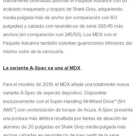
nuevamente diseñadas adornan el Paquete Advance con un
acabado maquinado y toques de Shark Grey, adquiriendo
media pulgada más de ancho (en comparación con 8.0
pulgadas) y calzado con neumáticos de serie 265/45 más
anchos (en comparación con 245/50). Los MDX con el
Paquete Advance también ostentan guarniciones inferiores del
mismo color de la carrocería.
La variante A-Spec se une al MDX
Para el modelo de 2019, el MDX añade una totalmente nueva
variante A-Spec de aspecto deportivo. Disponible
exclusivamente con el Super-Handling All-Wheel Drive™ (SH-
®
AWD
) con vectorización de torque de Acura, A-Spec presenta
una postura más atlética resaltada por llantas de aleación de
aluminio de 20 pulgadas en Shark Grey media pulgada más
anchas calzadas en neumáticos de bajo perfil de la serie