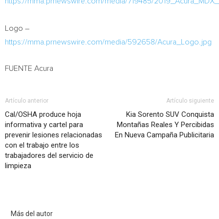
https://mma.prnewswire.com/media/719485/2019_Acura_MDX_c
Logo –
https://mma.prnewswire.com/media/592658/Acura_Logo.jpg
FUENTE Acura
Artículo anterior
Artículo siguiente
Cal/OSHA produce hoja
Kia Sorento SUV Conquista
informativa y cartel para
Montañas Reales Y Percibidas
prevenir lesiones relacionadas
En Nueva Campaña Publicitaria
con el trabajo entre los
trabajadores del servicio de
limpieza
Artículo relacionados
Más del autor