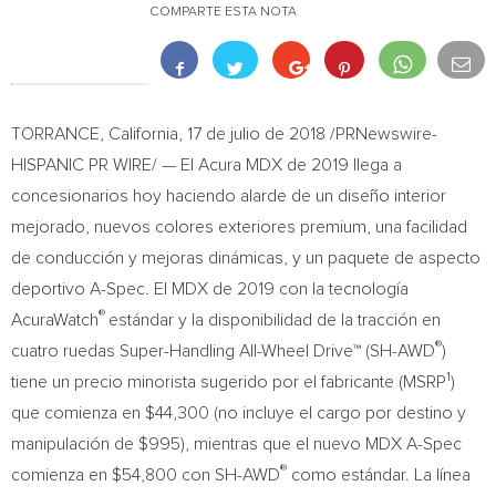
COMPARTE ESTA NOTA
TORRANCE, California
, 17 de julio de 2018 /PRNewswire-
HISPANIC PR WIRE/ — El Acura MDX de 2019 llega a
concesionarios hoy haciendo alarde de un diseño interior
mejorado, nuevos colores exteriores premium, una facilidad
de conducción y mejoras dinámicas, y un paquete de aspecto
deportivo A-Spec. El MDX de 2019 con la tecnología
®
AcuraWatch
estándar y la disponibilidad de la tracción en
®
cuatro ruedas Super-Handling All-Wheel Drive™ (SH-AWD
)
1
tiene un precio minorista sugerido por el fabricante (MSRP
)
que comienza en
$44,300
(no incluye el cargo por destino y
manipulación de
$995
), mientras que el nuevo MDX A-Spec
®
comienza en
$54,800
con SH-AWD
como estándar. La línea