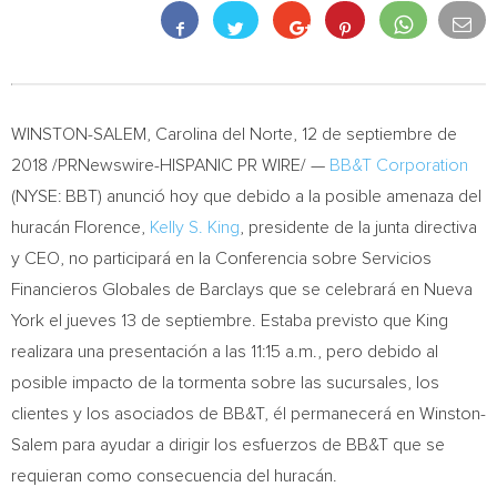
WINSTON-SALEM
,
Carolina del Norte
, 12 de septiembre de
2018 /PRNewswire-HISPANIC PR WIRE/ —
BB&T Corporation
(NYSE: BBT) anunció hoy que debido a la posible amenaza del
huracán Florence,
Kelly S. King
, presidente de la junta directiva
y CEO, no participará en la Conferencia sobre Servicios
Financieros Globales de Barclays que se celebrará en
Nueva
York
el jueves 13 de septiembre. Estaba previsto que King
realizara una presentación a las
11:15 a.m.
, pero debido al
posible impacto de la tormenta sobre las sucursales, los
clientes y los asociados de BB&T, él permanecerá en
Winston-
Salem
para ayudar a dirigir los esfuerzos de BB&T que se
requieran como consecuencia del huracán.