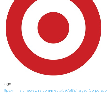
Logo –
https://mma.prnewswire.com/media/597598/Target_Corporati