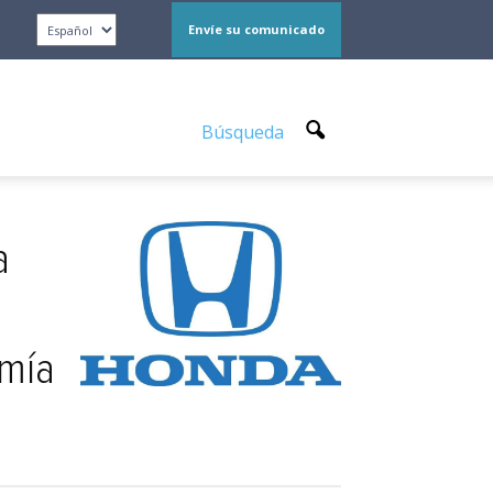
Envíe su comunicado
Búsqueda
a
omía