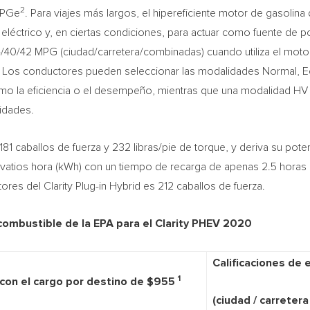
2
MPGe
. Para viajes más largos, el hipereficiente motor de gasolina d
eléctrico y, en ciertas condiciones, para actuar como fuente de pote
40/42 MPG (ciudad/carretera/combinadas) cuando utiliza el motor 
. Los conductores pueden seleccionar las modalidades Normal, Ec
imo la eficiencia o el desempeño, mientras que una modalidad HV
lidades.
81 caballos de fuerza y 232 libras/pie de torque, y deriva su pote
ovatios hora (kWh) con un tiempo de recarga de apenas 2.5 horas a
res del Clarity Plug-in Hybrid es 212 caballos de fuerza.
combustible de la EPA para el Clarity PHEV 2020
Calificaciones de
1
con el cargo por destino de $955
(ciudad / carreter