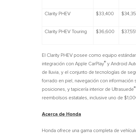
Clarity PHEV
$33,400
$34,3
Clarity PHEV Touring
$36,600
$37,55
El Clarity PHEV posee como equipo estándar u
®
integración con Apple CarPlay
y Android Auto
de lluvia, y el conjunto de tecnologías de se
forrado en piel, navegación con información s
®
posiciones, y tapicería interior de Ultrasuede
reembolsos estatales, inclusive uno de
$1,0
Acerca de Honda
Honda ofrece una gama completa de vehículo