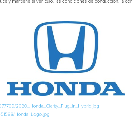
 y mantiene el vehículo, las condiciones de conducción, la cond
077709/2020_Honda_Clarity_Plug_In_Hybrid.jpg
/451598/Honda_Logo.jpg