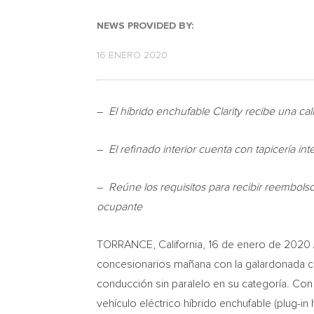
NEWS PROVIDED BY:
16 ENERO 2020
–
El
híbrido enchufable Clarity recibe una ca
–
El refinado interior cuenta con tapicería in
–
Reúne los requisitos para recibir reembols
ocupante
TORRANCE, California
, 16 de enero de 2020 
concesionarios mañana con la galardonada c
conducción sin paralelo en su categoría. Con 
vehículo eléctrico híbrido enchufable (plug-i