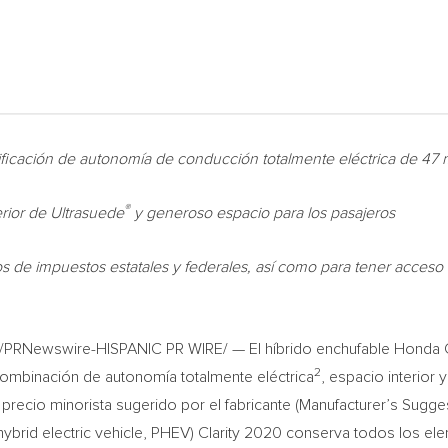
lificación de autonomía de conducción totalmente eléctrica de 47 m
®
terior de Ultrasuede
y generoso espacio para los pasajeros
os de impuestos estatales y federales, así como para tener acceso 
/PRNewswire-HISPANIC PR WIRE/ — El híbrido enchufable Honda Cl
2
ombinación de autonomía totalmente eléctrica
, espacio interior 
precio minorista sugerido por el fabricante (Manufacturer’s Sugge
n hybrid electric vehicle, PHEV) Clarity 2020 conserva todos los e