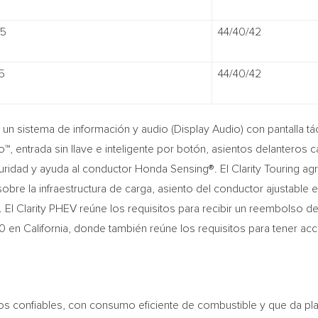
55
44/40/42
5
44/40/42
n sistema de información y audio (Display Audio) con pantalla tá
™, entrada sin llave e inteligente por botón, asientos delanteros 
guridad y ayuda al conductor Honda Sensing®. El Clarity Touring ag
obre la infraestructura de carga, asiento del conductor ajustable
. El Clarity PHEV reúne los requisitos para recibir un reembolso 
00
en
California
, donde también reúne los requisitos para tener ac
s confiables, con consumo eficiente de combustible y que da pl