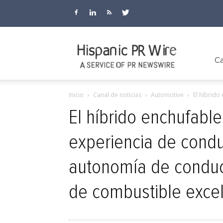
Hispanic
Ca
Inicio
Canal de noticias
Automotive
El híbrido
PR
El híbrido enchufabl
experiencia de condu
Wire
autonomía de conduc
de combustible exce