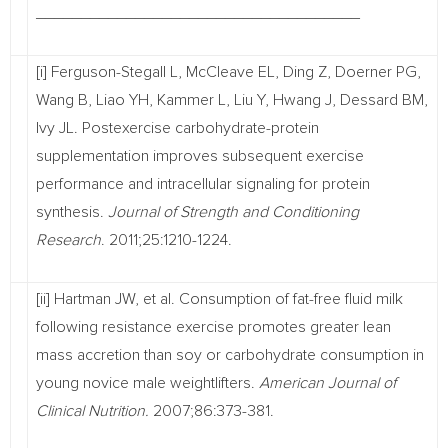
____________________________________
[i] Ferguson-Stegall L, McCleave EL, Ding Z, Doerner PG,
Wang B, Liao YH, Kammer L, Liu Y, Hwang J, Dessard BM,
Ivy JL. Postexercise carbohydrate-protein
supplementation improves subsequent exercise
performance and intracellular signaling for protein
synthesis.
Journal of Strength and Conditioning
Research
. 2011;25:1210-1224.
[ii] Hartman JW, et al. Consumption of fat-free fluid milk
following resistance exercise promotes greater lean
mass accretion than soy or carbohydrate consumption in
young novice male weightlifters.
American Journal of
Clinical Nutrition.
2007;86:373-381.