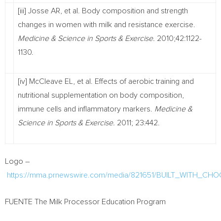
[iii] Josse AR, et al. Body composition and strength
changes in women with milk and resistance exercise.
Medicine & Science in Sports & Exercise.
2010;42:1122-
1130.
[iv] McCleave EL, et al. Effects of aerobic training and
nutritional supplementation on body composition,
immune cells and inflammatory markers.
Medicine &
Science in Sports & Exercise.
2011; 23:442.
Logo –
https://mma.prnewswire.com/media/821651/BUILT_WITH_CH
FUENTE The Milk Processor Education Program