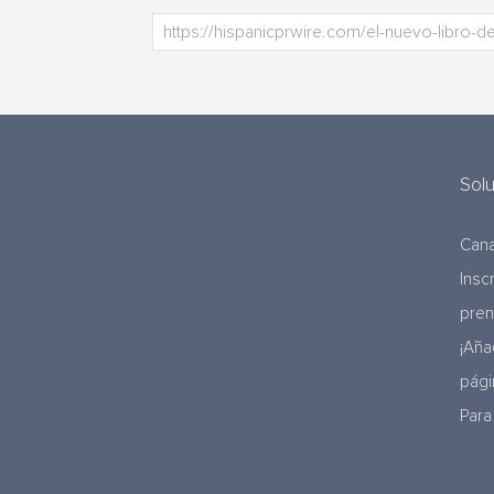
Sol
Cana
Insc
pre
¡Aña
pági
Para