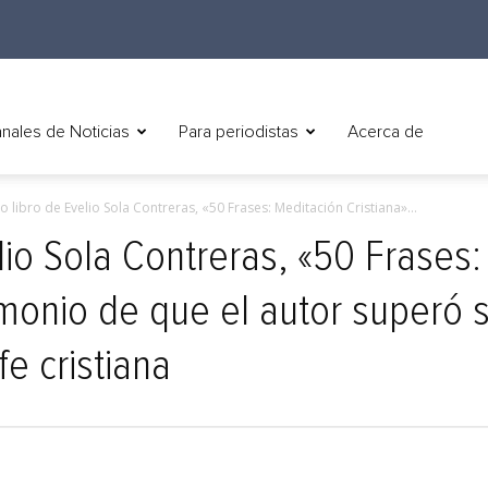
nales de Noticias
Para periodistas
Acerca de
o libro de Evelio Sola Contreras, «50 Frases: Meditación Cristiana»...
lio Sola Contreras, «50 Frases
timonio de que el autor superó 
fe cristiana