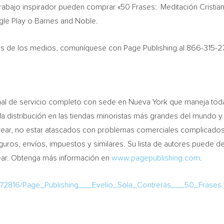
abajo inspirador pueden comprar «50 Frases: Meditación Cristiana
gle Play o Barnes and Noble.
tas de los medios, comuníquese con Page Publishing al 866-315-2
ional de servicio completo con sede en
Nueva York
que maneja toda
a la distribución en las tiendas minoristas más grandes del mundo y
crear, no estar atascados con problemas comerciales complicados
guros, envíos, impuestos y similares. Su lista de autores puede d
crear. Obtenga más información en
www.pagepublishing.com
872816/Page_Publishing___Evelio_Sola_Contreras___50_Frases.