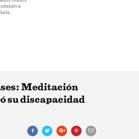
stados Unidos
comisión a
uría...
ases: Meditación
ró su discapacidad