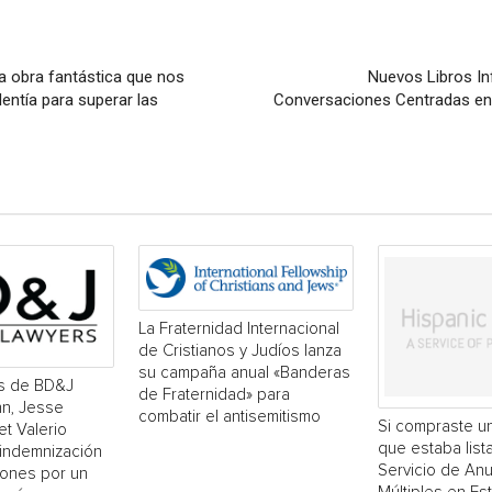
na obra fantástica que nos
Nuevos Libros Inf
lentía para superar las
Conversaciones Centradas en 
La Fraternidad Internacional
de Cristianos y Judíos lanza
su campaña anual «Banderas
s de BD&J
de Fraternidad» para
n, Jesse
combatir el antisemitismo
Si compraste un
et Valerio
que estaba list
 indemnización
Servicio de An
lones por un