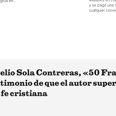
Múltiples en E
grúa en...
y se pagó una 
cualquier corred
velio Sola Contreras, «50 Fr
stimonio de que el autor supe
 fe cristiana