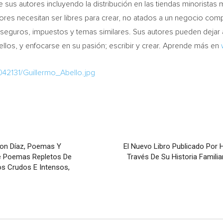
de sus autores incluyendo la distribución en las tiendas minorist
utores necesitan ser libres para crear, no atados a un negocio c
s, seguros, impuestos y temas similares. Sus autores pueden dejar
llos, y enfocarse en su pasión; escribir y crear. Aprende más en
42131/Guillermo_Abello.jpg
son Díaz, Poemas Y
El Nuevo Libro Publicado Por 
De Poemas Repletos De
Través De Su Historia Famil
os Crudos E Intensos,