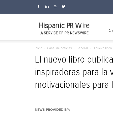
Hispanic
Ca
Inicio
Canal de noticias
General
El nuevo libro
PR
El nuevo libro public
inspiradoras para la 
Wire
motivacionales para 
NEWS PROVIDED BY: