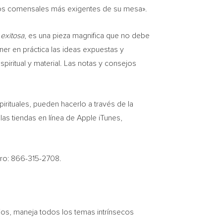
y a los comensales más exigentes de su mesa».
 exitosa
, es una pieza magnifica que no debe
ner en práctica las ideas expuestas y
piritual y material. Las notas y consejos
irituales, pueden hacerlo a través de la
 las tiendas en línea de Apple iTunes,
ero: 866-315-2708.
ios, maneja todos los temas intrínsecos