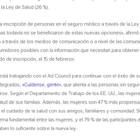
la Ley de Salud (26 %).
 inscripción de personas en el seguro médico a través de la Ley
as todavía no se beneficiaron de estas nuevas opciones», afirm
sea a través de los medios de comunicación o a nivel de las comun
sumidores posibles con la información que necesitan para obtener
o de inscripción, el 15 de febrero».
 está trabajando con el Ad Council para continuar con el éxito de s
ntegrados,
«Cuídense, gente»
, que alienta a las personas sin segu
birse. Según el Departamento de Trabajo de los EE. UU., las mujer
salud de sus familias. Además, las mujeres son 47 % más propens
el cuidado de la salud con sus amigos, familiares y comunidad. S
ema fundamental entre las mujeres, y el 79 % de las participantes e
ben lo suficiente sobre la nueva ley.