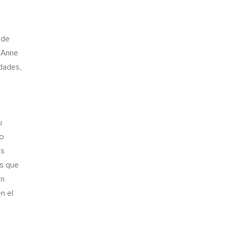
 de
ó Anne
idades,
u
ro
es
as que
in
n el