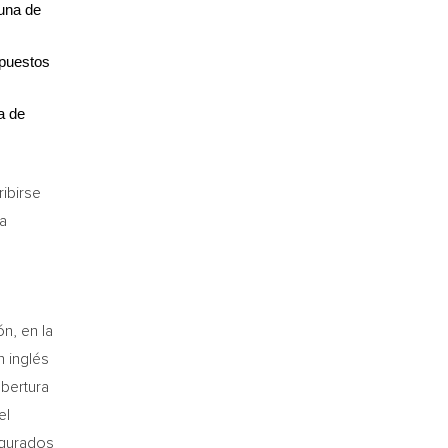
 una de
mpuestos
a de
ibirse
ra
n, en la
n inglés
obertura
el
egurados