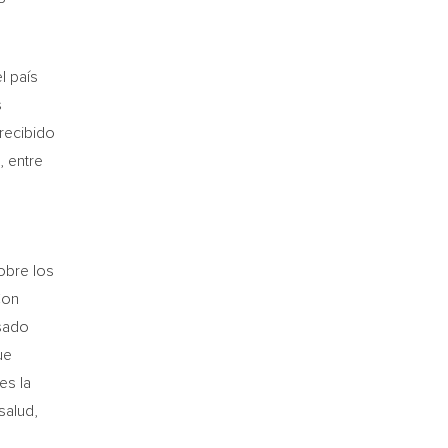
l país
s
 recibido
, entre
obre los
Con
lsado
ue
es la
salud,
o