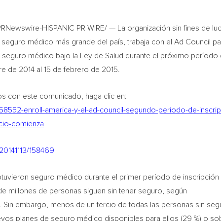
Newswire-HISPANIC PR WIRE/ — La organización sin fines de lu
 al seguro médico más grande del país, trabaja con el Ad Council pa
ner seguro médico bajo la Ley de Salud durante el próximo período
re de 2014 al 15 de febrero de 2015.
os con este comunicado, haga clic en:
68552-enroll-america-y-el-ad-council-segundo-periodo-de-inscrip
ecio-comienza
/20141113/158469
uvieron seguro médico durante el primer período de inscripción
de millones de personas siguen sin tener seguro, según
. Sin embargo, menos de un tercio de todas las personas sin seg
vos planes de seguro médico disponibles para ellos (29 %) o sob