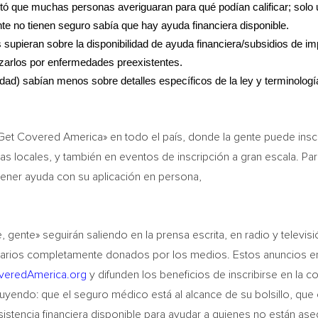
tó que muchas personas averiguaran para qué podían calificar; solo
e no tienen seguro sabía que hay ayuda financiera disponible.
supieran sobre la disponibilidad de ayuda financiera/subsidios de i
azarlos por enfermedades preexistentes.
dad) sabían menos sobre detalles específicos de la ley y terminologí
Get Covered America» en todo el país, donde la gente puede inscr
cas locales, y también en eventos de inscripción a gran escala. Pa
ener ayuda con su aplicación en persona,
gente» seguirán saliendo en la prensa escrita, en radio y televisió
icitarios completamente donados por los medios. Estos anuncios e
veredAmerica.org
y difunden los beneficios de inscribirse en la c
luyendo: que el seguro médico está al alcance de su bolsillo, que 
sistencia financiera disponible para ayudar a quienes no están as