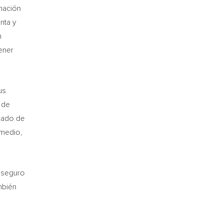
mación
nta y
n
ener
us
 de
rcado de
omedio,
 seguro
mbién