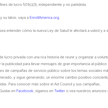
fines de lucro 501(c)(3), independiente y no partidista.
y su labor, vaya a
EnrollAmerica.org
.
sea entender cómo la nueva Ley de Salud le afectará a usted y a 
e lucro privada con una rica historia de reunir y organizar a volunt
 la publicidad para llevar mensajes de gran importancia al público
iles de campañas de servicio público sobre los temas sociales m
nerado, y sigue generando, un enorme cambio positivo concienti
idas. Para conocer más sobre el Ad Council y sus campañas,
 Gusta» en
Facebook
, síganos en
Twitter
o vea nuestros anuncios