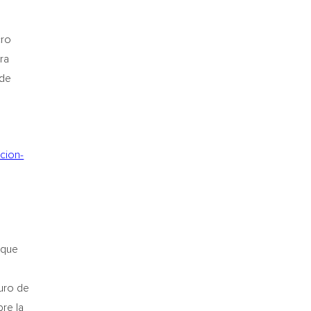
cro
ra
 de
cion-
 que
uro de
re la