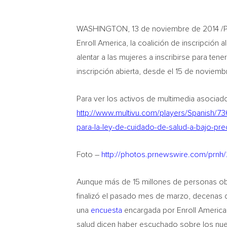
WASHINGTON, 13 de noviembre de 2014 /PR
Enroll America, la coalición de inscripción
alentar a las mujeres a inscribirse para te
inscripción abierta, desde el 15 de noviemb
Para ver los activos de multimedia asociad
http://www.multivu.com/players/Spanish/73
para-la-ley-de-cuidado-de-salud-a-bajo-pr
Foto –
http://photos.prnewswire.com/prnh
Aunque más de 15 millones de personas obt
finalizó el pasado mes de marzo, decenas 
una
encuesta
encargada por Enroll America
salud dicen haber escuchado sobre los nue