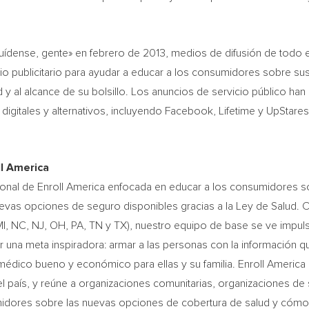
ídense, gente» en febrero de 2013, medios de difusión de todo e
 publicitario para ayudar a educar a los consumidores sobre su
y al alcance de su bolsillo. Los anuncios de servicio público han
digitales y alternativos, incluyendo Facebook, Lifetime y UpStares
l America
nal de Enroll America enfocada en educar a los consumidores s
nuevas opciones de seguro disponibles gracias a la Ley de Salud. 
 MI, NC, NJ, OH, PA, TN y TX), nuestro equipo de base se ve impu
 una meta inspiradora: armar a las personas con la información q
édico bueno y económico para ellas y su familia. Enroll America 
del país, y reúne a organizaciones comunitarias, organizaciones de 
midores sobre las nuevas opciones de cobertura de salud y cóm