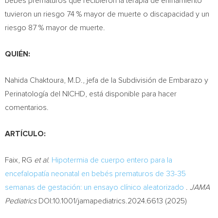
bebés prematuros que recibieron la terapia de enfriamiento
tuvieron un riesgo 74 % mayor de muerte o discapacidad y un
riesgo 87 % mayor de muerte.
QUIÉN:
Nahida Chaktoura
, M.D., jefa de la Subdivisión de Embarazo y
Perinatología del NICHD, está disponible para hacer
comentarios.
ARTÍCULO:
Faix, RG
et al
.
Hipotermia de cuerpo entero para la
encefalopatía neonatal en bebés prematuros de 33-35
semanas de gestación: un ensayo clínico aleatorizado
.
JAMA
Pediatrics
DOI:10.1001/jamapediatrics.2024.6613 (2025)