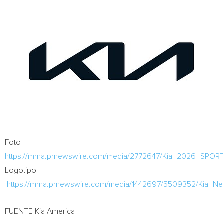
Foto –
https://mma.prnewswire.com/media/2772647/Kia_2026_SPOR
Logotipo –
https://mma.prnewswire.com/media/1442697/5509352/Kia_N
FUENTE Kia America