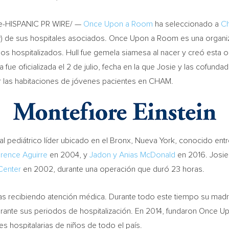
-HISPANIC PR WIRE/ —
Once Upon a Room
ha seleccionado a
Ch
º
) de sus hospitales asociados. Once Upon a Room es una organiza
iños hospitalizados. Hull fue gemela siamesa al nacer y creó esta 
 fue oficializada el 2 de julio, fecha en la que Josie y las cofund
r las habitaciones de jóvenes pacientes en CHAM.
tal pediátrico líder ubicado en el Bronx, Nueva York, conocido en
arence Aguirre
en 2004, y
Jadon y Anias McDonald
en 2016. Josie 
Center
en 2002, durante una operación que duró 23 horas.
das recibiendo atención médica. Durante todo este tiempo su mad
durante sus periodos de hospitalización. En 2014, fundaron Once
 hospitalarias de niños de todo el país.