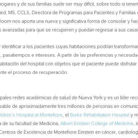
hogares y de sus familias suele ser muy difícil, sobre todo si t
ard, MS, CCLS, Directora de Programas para Pacientes y Familias d
oom nos aporta una nueva y significativa forma de consolar y hace
as avanzadas para que se recuperen y puedan regresar a sus casas
dentificar a los pacientes cuyas habitaciones podrían transformars
 pasatiempos e intereses. A partir de las preferencias y necesida
itación del hospital con objetos que el paciente puede disfruta
ante el proceso de recuperación.
ipales redes académicas de salud de Nueva York y es un líder re
nsable de aproximadamente tres millones de personas en comuni
ildren’s Hospital at Montefiore
, el
Burke Rehabilitation Hospital
y m
da de su facultad de Medicina,
Albert Einstein College of Medicine
, 
entros de Excelencia de Montefiore Einstein en cáncer, cardiología 