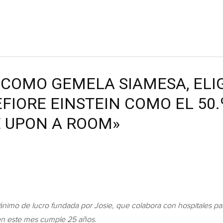
A COMO GEMELA SIAMESA, ELI
FIORE EINSTEIN COMO EL 50.
E UPON A ROOM»
imo de lucro fundada por Josie, que colabora con hospitales par
en este mes cumple 25 años.