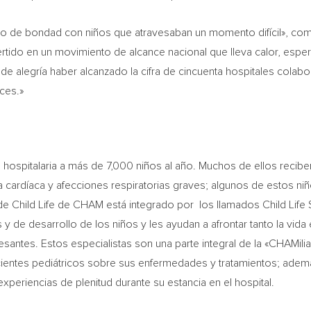
acto de bondad con niños que atravesaban un momento difícil», co
rtido en un movimiento de alcance nacional que lleva calor, esper
 de alegría haber alcanzado la cifra de cincuenta hospitales colab
ces.»
spitalaria a más de 7,000 niños al año. Muchos de ellos reciben
a cardíaca y afecciones respiratorias graves; algunos de estos n
Child Life de CHAM está integrado por los llamados Child Life Sp
de desarrollo de los niños y les ayudan a afrontar tanto la vida 
santes. Estos especialistas son una parte integral de la «CHAMilia
cientes pediátricos sobre sus enfermedades y tratamientos; adem
periencias de plenitud durante su estancia en el hospital.