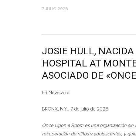
7 JULIO 2026
JOSIE HULL, NACID
HOSPITAL AT MONTE
ASOCIADO DE «ONC
PR Newswire
BRONX, N.Y., 7 de julio de 2026
Once Upon a Room es una organización sin án
recuperación de niños y adolescentes, y qui