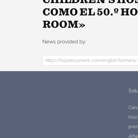
CHILDREN’S HO
COMO EL 50.º H
ROOM»
News provided by:
Sol
Cana
Insc
pre
¡Aña