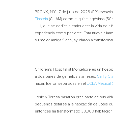
BRONX, N.Y.
,
7 de julio de 2026
/PRNewswire
Einstein
(CHAM) como el quincuagésimo (50
Hull, que se dedica a enriquecer la vida de n
experiencia como paciente. Esta nueva alianza
su mejor amiga Siena, ayudaron a transforma
Children’s Hospital at Montefiore es un hospi
a dos pares de gemelos siameses:
Carl y Cl
nacer, fueron separadas en el
UCLA Medical 
Josie y Teresa pasaron gran parte de sus vi
pequeños detalles a la habitación de Josie 
entonces ha transformado 30,000 habitaciones