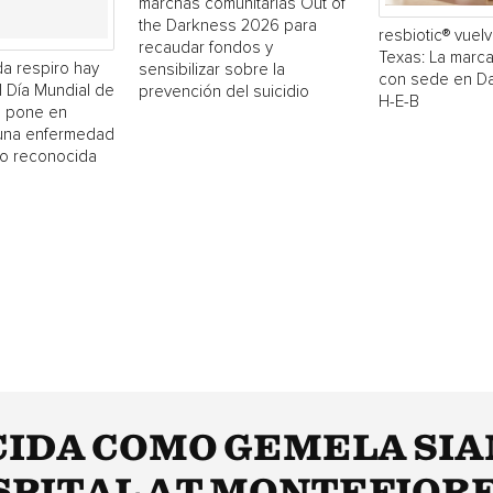
marchas comunitarias Out of
the Darkness 2026 para
resbiotic® vuelv
recaudar fondos y
Texas: La marc
a respiro hay
sensibilizar sobre la
con sede en Dal
El Día Mundial de
prevención del suicidio
H-E-B
 pone en
 una enfermedad
o reconocida
CIDA COMO GEMELA SIA