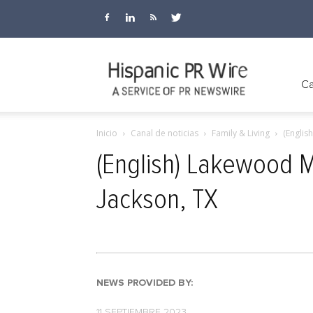
Hispanic
Ca
Inicio
Canal de noticias
Family & Living
(Englis
PR
(English) Lakewood 
Jackson, TX
Wire
NEWS PROVIDED BY:
11 SEPTIEMBRE 2023