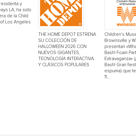
residenta y
ays LA, ha sido
era de la Child
 of Los Angeles
THE HOME DEPOT ESTRENA
Children’s Mus
SU COLECCIÓN DE
Brownsville y 
HALLOWEEN 2026 CON
presentan «Wh
NUEVOS GIGANTES,
Bash! Foam Par
TECNOLOGÍA INTERACTIVA
Extravaganza» 
Y CLÁSICOS POPULARES
Bash! Gran fiest
espuma) que ten
11...