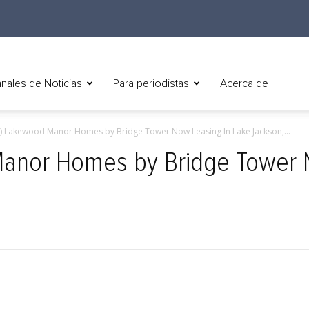
nales de Noticias
Para periodistas
Acerca de
h) Lakewood Manor Homes by Bridge Tower Now Leasing In Lake Jackson,...
Manor Homes by Bridge Tower 