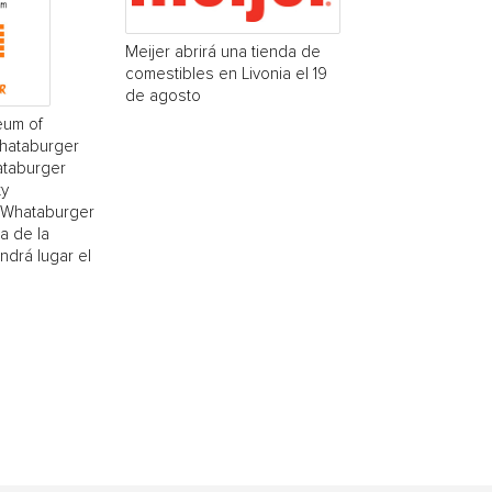
Meijer abrirá una tienda de
comestibles en Livonia el 19
de agosto
eum of
Whataburger
ataburger
ty
(¡Whataburger
a de la
drá lugar el