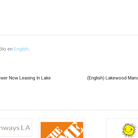
sólo en
English
.
wer Now Leasing In Lake
(English) Lakewood Man