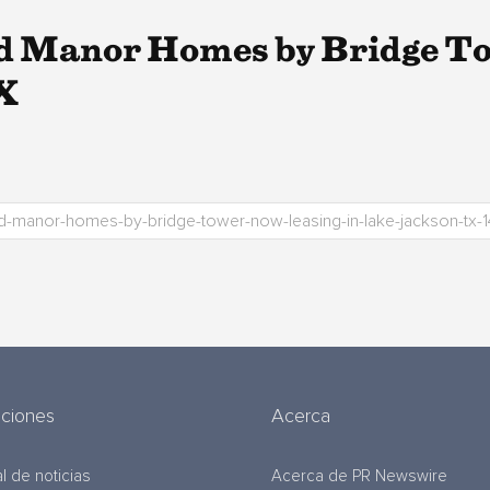
d Manor Homes by Bridge T
X
uciones
Acerca
l de noticias
Acerca de PR Newswire