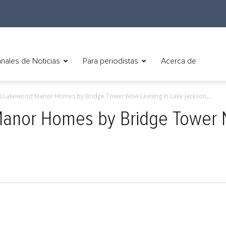
nales de Noticias
Para periodistas
Acerca de
h) Lakewood Manor Homes by Bridge Tower Now Leasing In Lake Jackson,...
Manor Homes by Bridge Tower 