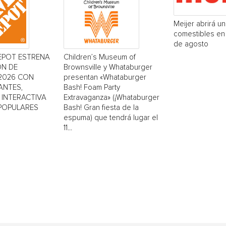
Meijer abrirá u
comestibles en 
de agosto
EPOT ESTRENA
Children’s Museum of
ÓN DE
Brownsville y Whataburger
2026 CON
presentan «Whataburger
ANTES,
Bash! Foam Party
INTERACTIVA
Extravaganza» (¡Whataburger
 POPULARES
Bash! Gran fiesta de la
espuma) que tendrá lugar el
11...