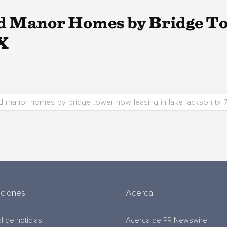
d Manor Homes by Bridge T
X
uciones
Acerca
l de noticias
Acerca de PR Newswire