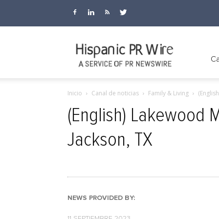
Hispanic
Ca
Inicio
Canal de noticias
Family & Living
(Englis
PR
(English) Lakewood 
Jackson, TX
Wire
NEWS PROVIDED BY:
11 SEPTIEMBRE 2023