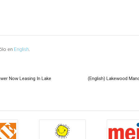
sólo en
English
.
wer Now Leasing In Lake
(English) Lakewood Man