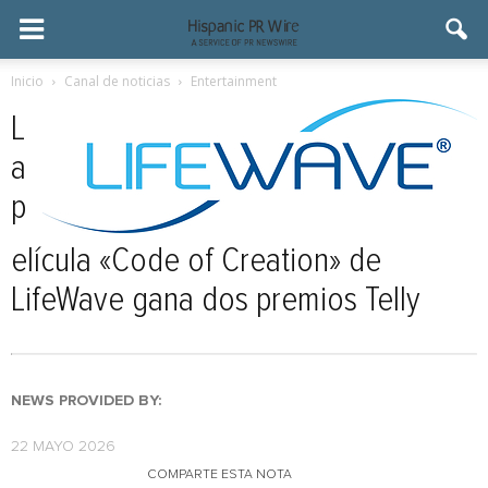
Inicio
Canal de noticias
Entertainment
L
a
p
elícula «Code of Creation» de
LifeWave gana dos premios Telly
NEWS PROVIDED BY:
22 MAYO 2026
COMPARTE ESTA NOTA