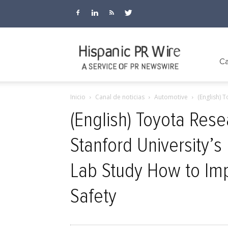
Hispanic
Ca
Inicio
Canal de noticias
Automotive
(English) 
PR
(English) Toyota Rese
Stanford University’
Wire
Lab Study How to Im
Safety