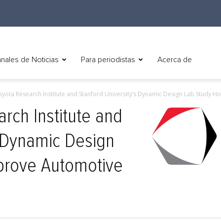
nales de Noticias
Para periodistas
Acerca de
Toyota Research Institute and Stanford University’s Dynamic Design Lab Study Ho
arch Institute and
s Dynamic Design
prove Automotive