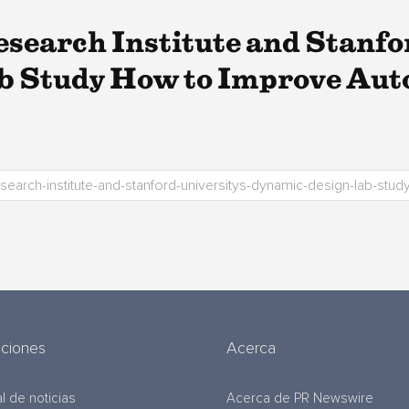
search Institute and Stanfo
b Study How to Improve Aut
uciones
Acerca
l de noticias
Acerca de PR Newswire