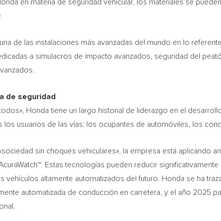
 Honda en materia de seguridad vehicular, los materiales se puede
O
.
una de las instalaciones más avanzadas del mundo en lo referente
 dedicadas a simulacros de impacto avanzados, seguridad del peató
avanzados.
ia de seguridad
dos», Honda tiene un largo historial de liderazgo en el desarroll
s los usuarios de las vías: los ocupantes de automóviles, los con
 «sociedad sin choques vehiculares», la empresa está aplicando a
uraWatch™. Estas tecnologías pueden reducir significativamente
los vehículos altamente automatizados del futuro. Honda se ha tra
mente automatizada de conducción en carretera, y el año 2025 pa
onal.