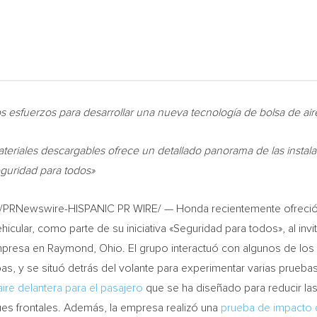
os esfuerzos para desarrollar una nueva tecnología de bolsa de air
teriales descargables ofrece un detallado panorama de las instalac
eguridad para todos»
/PRNewswire-HISPANIC PR WIRE/ — Honda recientemente ofreció un
hicular, como parte de su iniciativa «Seguridad para todos», al in
empresa en
Raymond, Ohio
. El grupo interactuó con algunos de los
as, y se situó detrás del volante para experimentar varias prueba
ire delantera para el pasajero
que se ha diseñado para reducir la
ues frontales. Además, la empresa realizó una
prueba de impacto