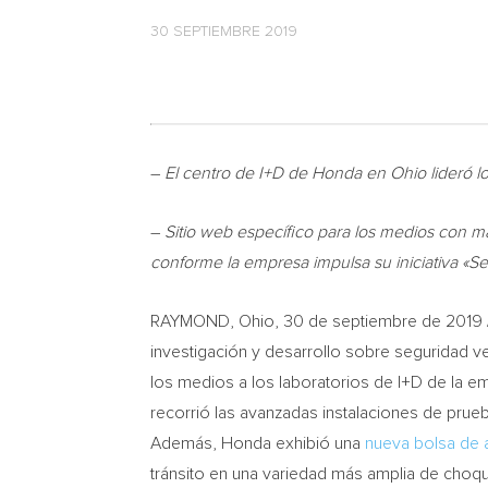
30 SEPTIEMBRE 2019
–
El centro de I+D de Honda en
Ohio
lideró l
–
Sitio web específico para los medios
con ma
conforme la empresa impulsa su iniciativa «S
RAYMOND, Ohio
, 30 de septiembre de 2019 
investigación y desarrollo sobre seguridad ve
los medios a los laboratorios de I+D de la 
recorrió las avanzadas instalaciones de prueb
Además, Honda exhibió una
nueva bolsa de a
tránsito en una variedad más amplia de choq