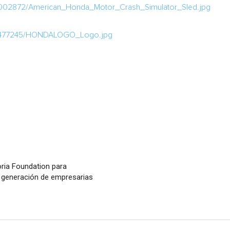
1002872/American_Honda_Motor_Crash_Simulator_Sled.jpg
a/477245/HONDALOGO_Logo.jpg
ria Foundation para
te generación de empresarias