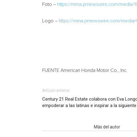
Foto –
https://mma.prnewswire.com/media/
Logo –
https://mma.prnewswire.com/medi
FUENTE American Honda Motor Co., Inc.
Artículo anterior
Century 21 Real Estate colabora con Eva Longo
empoderar a las latinas e inspirar a la siguien
Artículo relacionados
Más del autor