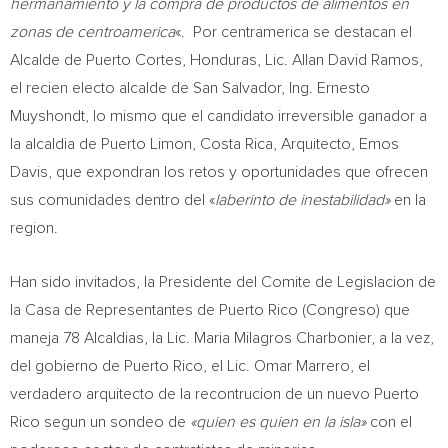
hermanamiento y la compra de productos de alimentos en
zonas de centroamerica
«. Por centramerica se destacan el
Alcalde de
Puerto Cortes
,
Honduras
, Lic.
Allan David Ramos
,
el recien electo alcalde de
San Salvador
, Ing.
Ernesto
Muyshondt
, lo mismo que el candidato irreversible ganador a
la alcaldia de
Puerto Limon
,
Costa Rica
, Arquitecto,
Emos
Davis
, que expondran los retos y oportunidades que ofrecen
sus comunidades dentro del «
laberinto de inestabilidad»
en la
region.
Han sido invitados, la Presidente del Comite de Legislacion de
la Casa de Representantes de
Puerto Rico
(Congreso) que
maneja 78 Alcaldias, la Lic.
Maria Milagros Charbonier
, a la vez,
del gobierno de
Puerto Rico
, el Lic.
Omar Marrero
, el
verdadero arquitecto de la recontrucion de un nuevo
Puerto
Rico
segun un sondeo de
«quien es quien en la isla»
con el