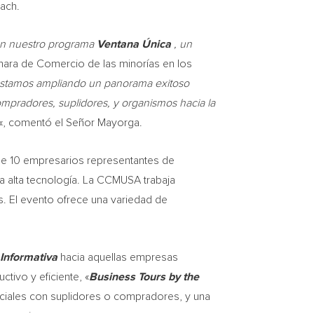
each.
con nuestro programa
Ventana Única
, un
mara de Comercio de las minorías en los
 estamos ampliando un panorama exitoso
ompradores, suplidores, y organismos hacia la
«, comentó el Señor Mayorga.
de 10 empresarios representantes de
la alta tecnología. La CCMUSA trabaja
s
. El evento ofrece una variedad de
Informativa
hacia aquellas empresas
tivo y eficiente, «
Business Tours by the
 oficiales con suplidores o compradores, y una