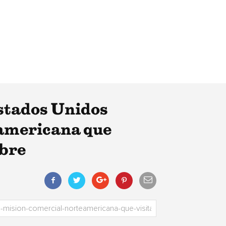
stados Unidos
americana que
mbre