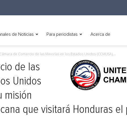
nales de Noticias
Para periodistas
Acerca de
Cámara de Comercio de las Minorías en los Estados Unidos (CCMUSA),...
io de las
dos Unidos
u misión
cana que visitará Honduras el 