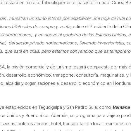
ción estará en un resort «boutique» en el paraíso llamado, Omoa B
ras
, muestran un sumo interés por establecer una hoja de ruta 
ciones bilaterales de compra y venta,
» dice el Presidente de la Cá
 acuerdo marco, y en apoyo al gobierno de los Estados Unidos,
l, del sector privado norteamericano, llevando inversionistas, c
s, que está en crisis, pero estamos convencido que es temporero
A, la misión comercial y de turismo, estará compuesta por más 
n, desarrollo económico, transporte, consultoría, maquinarias, y 
o, alcaldía y organizaciones al desarrollo económico en
Hondura
ya establecidos en
Tegucigalpa
y San Pedro Sula, como
Ventana 
ados Unidos y
Puerto Rico
. Además, un programa para viajero produc
e las visas, boletos aéreos, hotel, transportación local, reuniones