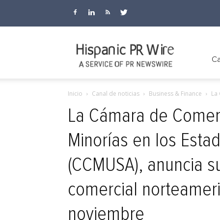
Hispanic
Ca
Inicio
Canal de noticias
Business & Finance
La 
PR
La Cámara de Comerc
Minorías en los Esta
Wire
(CCMUSA), anuncia s
comercial norteameri
noviembre