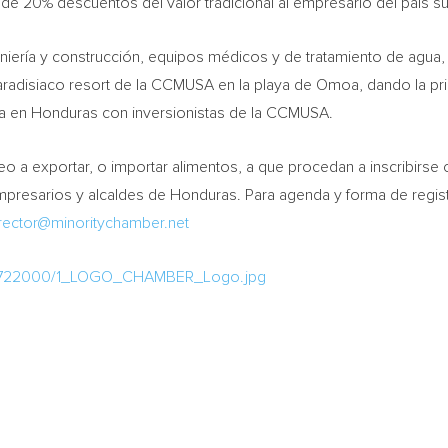
de 20% descuentos del valor tradicional al empresario del país 
iería y construcción, equipos médicos y de tratamiento de agua, 
adisiaco resort de la CCMUSA en la playa de Omoa, dando la prim
ya en
Honduras
con inversionistas de la CCMUSA.
o a exportar, o importar alimentos, a que procedan a inscribirse 
mpresarios y alcaldes de
Honduras
. Para agenda y forma de regis
rector@minoritychamber.net
ia/722000/1_LOGO_CHAMBER_Logo.jpg