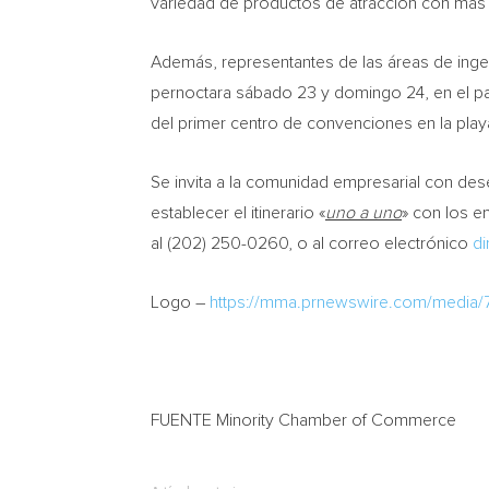
variedad de productos de atracción con más 
Además, representantes de las áreas de ingen
pernoctara sábado 23 y domingo 24, en el par
del primer centro de convenciones en la pla
Se invita a la comunidad empresarial con dese
establecer el itinerario «
uno a uno
» con los e
al (202) 250-0260, o al correo electrónico
di
Logo –
https://mma.prnewswire.com/med
FUENTE Minority Chamber of Commerce