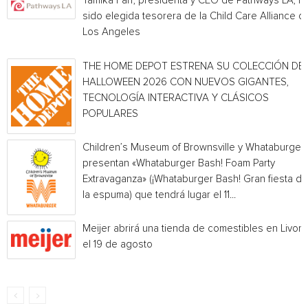
Tamika Farr, presidenta y CEO de Pathways LA, h
sido elegida tesorera de la Child Care Alliance of
Los Angeles
THE HOME DEPOT ESTRENA SU COLECCIÓN DE
HALLOWEEN 2026 CON NUEVOS GIGANTES,
TECNOLOGÍA INTERACTIVA Y CLÁSICOS
POPULARES
Children’s Museum of Brownsville y Whataburger
presentan «Whataburger Bash! Foam Party
Extravaganza» (¡Whataburger Bash! Gran fiesta de
la espuma) que tendrá lugar el 11...
Meijer abrirá una tienda de comestibles en Livoni
el 19 de agosto